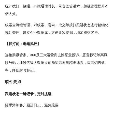
统计拨打、接通、有效通话时长，
录音
监管
话术，加强管理提升2
倍人效。
线索全流程管理，对线索、意向、成交等拨打跟进状态进行精细化
统计管理，建立企业数据库，方便多次
挖掘
，增加成交客户。
【拨打前：电销风控】
连接
腾讯
管家、360及三大运营商去除恶意投诉、恶意标记等高风
险号码，通过亿级大数据提前预知高质量精准线索，提高销售效
率，降低封号标记。
软件亮点
跟进状态一键
记录
，定时提醒
随手添加客户跟进日志，避免疏漏