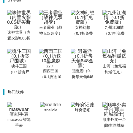
王者霸业（战
女神幻想
九州江湖情
诛神世界（内
神无双超变）
（0.1折免费
（0.1折免费
置火影0.05折
版）
版）
买断版）
魂斗三国
山河（免氪福
西西三国
逍遥游（0.1
（0.1折丧尸
利爆亿充）
（0.1折送10
折每天领648
围城）
星魔赵云）
金票）
热门软件
snailcle
蜂窝记账
maswear智能
顺丰外卖平台
手表
(顺丰同城骑
士)