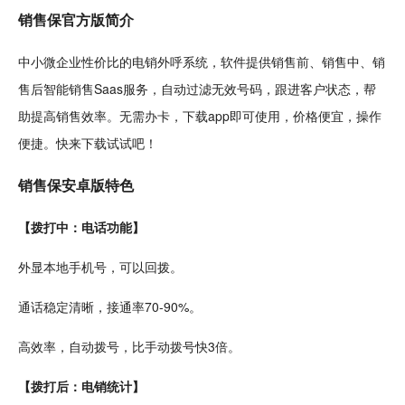
销售保
官方
版简介
中小微
企业
性价比的电销外呼系统，
软件
提供销售前、销售中、销
售后
智能
销售Saas服务，自动过滤无效号码，跟进客户状态，帮
助提高销售效率。无需办卡，下载app即可使用，价格便宜，操作
便捷。快来下载试试吧！
销售保
安卓
版特色
【拨打中：电话功能】
外显本地
手机
号，可以回拨。
通话稳定清晰，接通率70-90%。
高效率，自动拨号，比手动拨号快3倍。
【拨打后：电销
统计
】