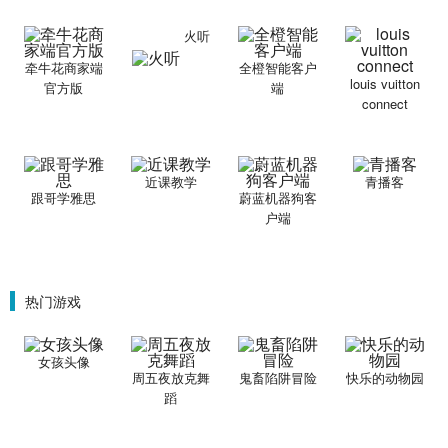
火听
牵牛花商家端
全橙智能客户
louis vuitton
官方版
端
connect
近课教学
青播客
跟哥学雅思
蔚蓝机器狗客
户端
热门游戏
女孩头像
周五夜放克舞
鬼畜陷阱冒险
快乐的动物园
蹈