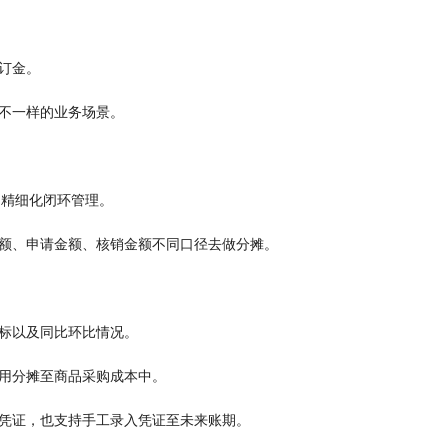
订金。
不一样的业务场景。
的精细化闭环管理。
额、申请金额、核销金额不同口径去做分摊。
标以及同比环比情况。
用分摊至商品采购成本中。
凭证，也支持
手工
录入凭证至未来账期。