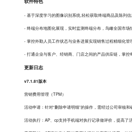
软件特色
- 基于深度
学习
的图像识别系统,轻松获取终端商品及陈列信
- 终端分布地图化展现，实时监测终端分布，鸟瞰全国市场
- 掌控外勤人员工作状态与业务进展实现销售过程精细化管
- 打通企业与客户、经销商、门店之间的产品供应链，掌控
更新日志
v7.1.81版本
营销
费用管理（TPM）
活动申请：针对“删除申请明细”的操作，需经过公司审核和
活动执行：AP、
cp
支持
手机
端对执行
记录
做评价，提高了