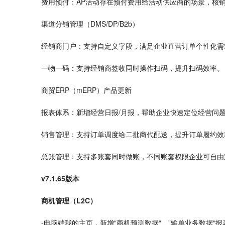
费用预付：AP活动存在预付费用给活动供应商的场景，核
渠道分销管理（DMS/DP/B2b）
经销商门户：支持自定义字段，满足企业直营订单个性化需
一物一码：支持经销商签收同时操作扫码，提升扫码效率。
商贸ERP（mERP）产品更新
报表体系：新增
经营
日报/月报，帮助企业快速定位经营问
销售管理：支持订单调度给二批商代
配送
，提升订单履约效
总账管理：支持多账套同时做账，不同账套权限企业可自由
v7.1.65版本
商机管理（L2C）
-电脑端我的主页，新增“商机预测数据“、”输单业务数据“