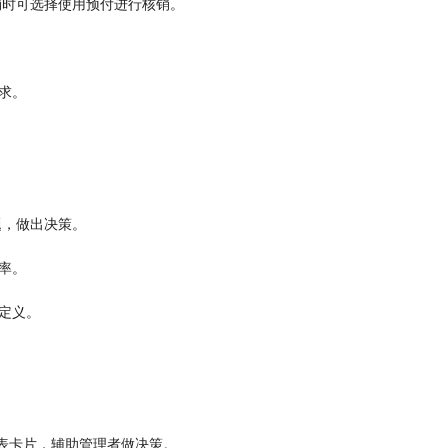
销时可选择使用预付进行核销。
求。
题，做出决策。
率。
定义。
报表卡片，
辅助
管理者做决策。