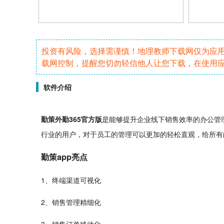
投资有风险，选择需谨慎！地理教师下载网仅为应
载网控制，提醒您切勿轻信他人让您下载，在使用
软件介绍
勤策外勤365
官方
版
是能够提升
企业
线下销售效率的
办公
管
行业的用户，对于员工的管理可以更加的
轻松
直观，给所有
勤策app亮点
1、终端渠道
可视化
2、销售管理精细化