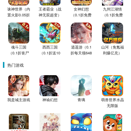
诛神世界（内
王者霸业（战
女神幻想
九州江湖情
置火影0.05折
神无双超变）
（0.1折免费
（0.1折免费
买断版）
版）
版）
魂斗三国
西西三国
逍遥游（0.1
山河（免氪福
（0.1折丧尸
（0.1折送10
折每天领648
利爆亿充）
围城）
星魔赵云）
金票）
热门游戏
我是城主游戏
神谕幻想
青璃
萌兽世界水晶
无限版