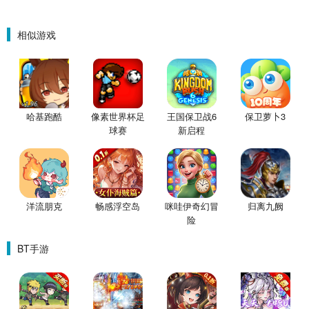
相似游戏
哈基跑酷
像素世界杯足
王国保卫战6
保卫萝卜3
球赛
新启程
洋流朋克
畅感浮空岛
咪哇伊奇幻冒
归离九阙
险
BT手游