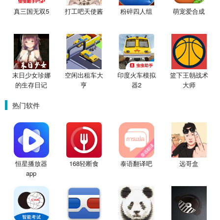
真三国无双5
打工吧天使酱
粉碎四人组
萌宠爱合成
末日少女珍娜
空闲出租车大
印度火车模拟
篮下王朝战术
的生存日记
亨
器2
大师
热门软件
恒星播放器
168轻断食
泰语翻译吧
远哥盒
app