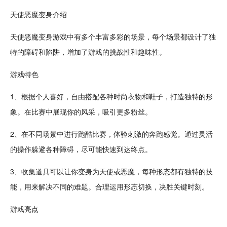
天使恶魔变身介绍
天使恶魔变身游戏中有多个丰富多彩的场景，每个场景都
设计
了独
特的障碍和陷阱，增加了游戏的挑战性和
趣味
性。
游戏特色
1、根据个人喜好，
自由
搭配各种时尚衣物和鞋子，打造独特的形
象。在
比赛
中展现你的风采，吸引更多粉丝。
2、在不同场景中进行跑酷比赛，体验
刺激
的奔跑感觉。通过灵活
的操作
躲避
各种障碍，尽可能快速到达终点。
3、
收集
道具可以让你变身为天使或恶魔，每种形态都有独特的
技
能
，用来解决不同的难题。合理运用形态切换，决胜关键时刻。
游戏亮点