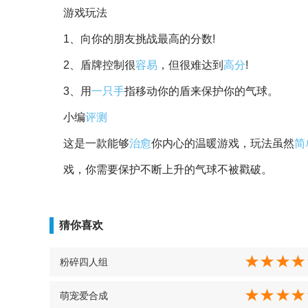
游戏玩法
1、向你的朋友挑战最高的分数!
2、盾牌控制很
容易
，但很难达到
高分
!
3、用
一只手
指移动你的盾来保护你的气球。
小编
评测
这是一款能够
治愈
你内心的温暖游戏，玩法虽然
简
戏，你需要保护不断上升的气球不被戳破。
猜你喜欢
粉碎四人组
萌宠爱合成