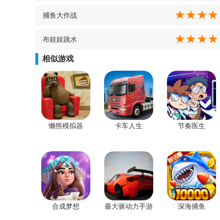
捕鱼大作战
布娃娃跳水
相似游戏
懒熊模拟器
卡车人生
节奏医生
合成梦想
最大驱动力手游
深海捕鱼