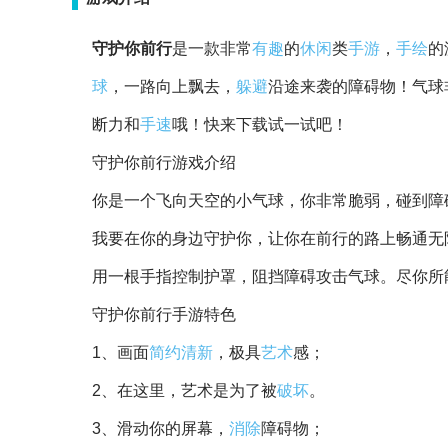
守护你前行
是一款非常
有趣
的
休闲
类
手游
，
手绘
的
球
，一路向上飘去，
躲避
沿途来袭的障碍物！气球
断力和
手速
哦！快来下载试一试吧！
守护你前行游戏介绍
你是一个飞向天空的小气球，你非常脆弱，碰到障
我要在你的身边守护你，让你在前行的路上畅通无
用一根手指控制护罩，阻挡障碍攻击气球。尽你所
守护你前行手游特色
1、画面
简约
清新
，极具
艺术
感；
2、在这里，艺术是为了被
破坏
。
3、滑动你的屏幕，
消除
障碍物；