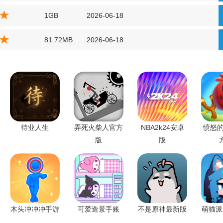
1GB
2026-06-18
81.72MB
2026-06-18
待业人生
弄死火柴人官方
NBA2k24安卓
愤怒的
版
版
木头冲冲冲手游
可爱造景手账
不是原神最新版
萌猫派