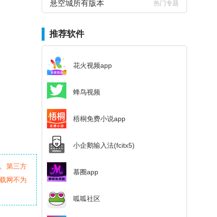
悬空城所有版本
热门专题
推荐软件
花火视频app
蜂鸟视频
梧桐免费小说app
小企鹅输入法(fcitx5)
。第三方
慕圈app
载网不为
呱呱社区