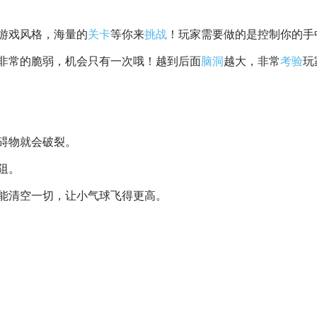
游戏风格，海量的
关卡
等你来
挑战
！玩家需要做的是控制你的手
非常的脆弱，机会只有一次哦！越到后面
脑洞
越大，非常
考验
玩
碍物就会破裂。
阻。
能清空一切，让小气球飞得更高。