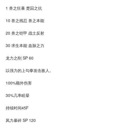
1 兽之狂暴 楚囚之抗
10 兽之残忍 兽之本能
20 兽之铠甲 战士反射
30 求生本能 血脉之力
龙力之削 SP 60
以强力的上勾拳攻击敌人。
100%额外伤害
30%几率眩晕
持续时间45F
凤力暴碎 SP 120