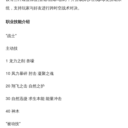
统，支持玩家与好友进行跨时空
战术
对决
。
职业技能介绍
*战士*
主动技
1
龙
力之削 兽嚎
10 凤力暴碎 肘击 凝聚之魂
20 翔飞之击 自然之护
30 自然迅捷
求生
本能 能量冲击
40 神木
*被动技*