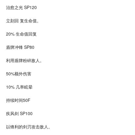
治愈之光 SP120
立刻回 复生命值。
20% 生命值回复
盾牌冲锋 SP80
利用盾牌
粉碎
敌人。
50%额外伤害
10% 几率眩晕
持续时间50F
疾风剑 SP100
以锋利的剑刃攻击敌人。