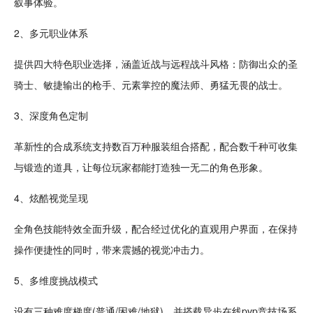
叙事
体验。
2、多元职业体系
提供四大特色职业选择，涵盖近战与远程
战斗
风格：
防御
出众的圣
骑士、敏捷输出的枪手、元素掌控的
魔法
师、勇猛无畏的战士。
3、深度角色
定制
革新性的
合成
系统支持数百万种服装组合搭配，
配合
数千种可
收集
与
锻造
的道具，让每位玩家都能打造独一无二的角色形象。
4、
炫酷
视觉呈现
全角色
技能
特效
全面
升级
，配合经过优化的直观用户界面，在保持
操作便捷性的同时，带来震撼的视觉冲击力。
5、多维度挑战模式
设有三种难度梯度(普通/困难/地狱)，并搭载异步在线
pvp
竞技
场系