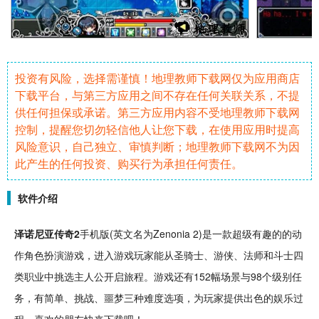
投资有风险，选择需谨慎！地理教师下载网仅为应用商店
下载平台，与第三方应用之间不存在任何关联关系，不提
供任何担保或承诺。第三方应用内容不受地理教师下载网
控制，提醒您切勿轻信他人让您下载，在使用应用时提高
风险意识，自己独立、审慎判断；地理教师下载网不为因
此产生的任何投资、购买行为承担任何责任。
软件介绍
泽诺尼亚
传奇
2
手机
版(英文名为Zenonia 2)是一款超级
有趣
的的
动
作
角色
扮演游戏，进入游戏玩家能从圣
骑士
、游侠、法师和斗士四
类
职业
中挑选主人公开启旅程。游戏还有152幅场景与98个级别
任
务
，有
简单
、
挑战
、噩梦三种难度选项，为玩家提供出色的
娱乐
过