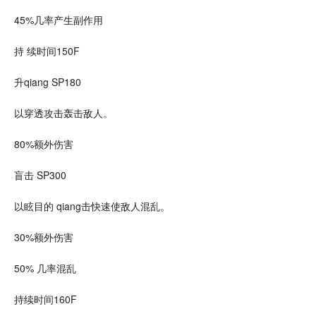
45%几率产生副作用
持 续时间150F
升qiang SP180
以穿透攻击轰击敌人。
80%额外伤害
盲击 SP300
以眩目的 qiang击快速使敌人混乱。
30%额外伤害
50% 几率混乱
持续时间160F