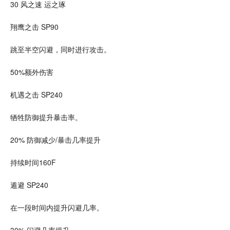
30 风之速 运之琢
翔鹰之击 SP90
跳至半空闪避，同时进行攻击。
50%额外伤害
机遇之击 SP240
牺牲防御提升暴击率。
20% 防御减少/暴击几率提升
持续时间160F
遁避 SP240
在一段时间内提升闪避几率。
30% 闪避几率提升