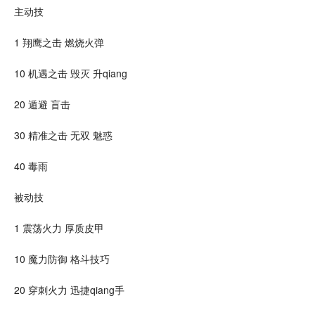
主动技
1 翔鹰之击 燃烧火弹
10 机遇之击 毁灭 升qiang
20 遁避 盲击
30 精准之击 无双 魅惑
40 毒雨
被动技
1 震荡火力 厚质皮甲
10 魔力防御
格斗
技巧
20 穿刺火力 迅捷qiang手