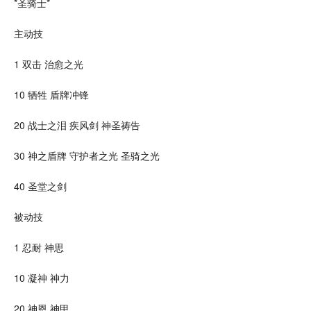
*圣骑士*
主动技
1 双击
治愈
之光
10 牺牲 盾牌冲锋
20 战士之泪 疾风剑 神圣祷告
30 神之盾牌 守护者之光 圣骑之光
40 圣堂之剑
被动技
1 忍耐 神思
10 凝神 神力
20 神恩 神甲