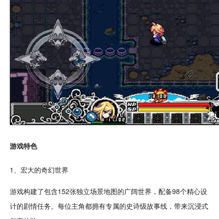
游戏特色
1、宏大的
奇幻
世界
游戏构建了包含152张
独立
场景地图的广阔世界，配备98个精心
设
计
的
剧情
任务。每位主角都拥有专属的史诗级
故事
线，带来
沉浸
式