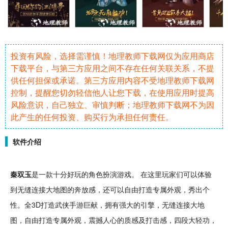
投资有风险，选择需谨慎！地理教师下载网仅为应用商店
下载平台，与第三方应用之间不存在任何关联关系，不提
供任何担保或承诺。第三方应用内容不受地理教师下载网
控制，提醒您切勿轻信他人让您下载，在使用应用时提高
风险意识，自己独立、审慎判断；地理教师下载网不为因
此产生的任何投资、购买行为承担任何责任。
软件介绍
秦双玉
是一款十分
好玩
的
角色
扮演游戏。 在这里玩家们可以体验
到无缝连接大地图的奔放感，还可以
自由
打造专属外观，秀出个
性。全
3D
打造
武侠
手游
巨献，拥有强大的引擎，无缝连接大地
图，自由打造专属外观，震撼人心的质感及
打击
感，四段大轻功，