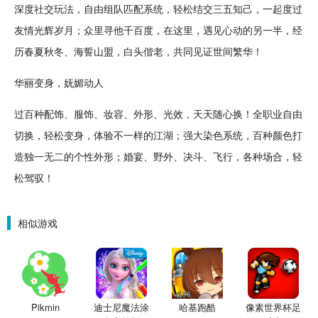
深度社交玩法，自由组队匹配系统，轻松结交三五知己，一起度过
友情光辉岁月；众里寻他千百度，在这里，遇见心动的另一半，经
历春夏秋冬、海誓山盟，白头偕老，共同见证世间繁华！
华丽
变身
，妩媚动人
过百种配饰、服饰、妆容、外形、光效，
天天
随心换！全
职业
自由
切换，轻松变身，体验不一样的江湖；强大染色系统，百种
颜色
打
造独一无二的个性外形；婚宴、野外、决斗、
飞行
，各种场合，轻
松驾驭！
相似游戏
Pikmin
迪士尼魔法涂
哈基跑酷
像素世界杯足