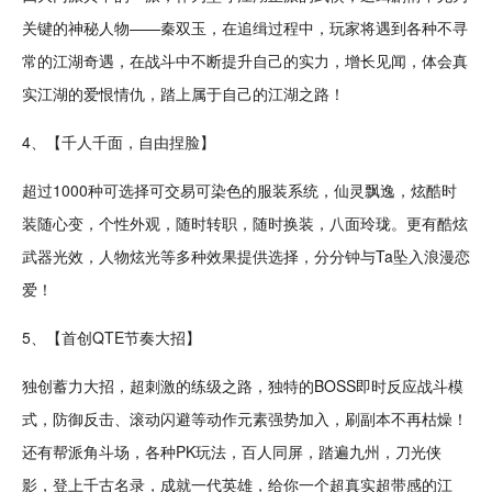
关键的神秘
人物
——秦双玉，在追缉过程中，玩家将遇到各种不寻
常的江湖
奇遇
，在战斗中不断提升自己的实力，增长见闻，体会真
实江湖的爱恨情仇，踏上属于自己的江湖之路！
4、【千人千面，自由捏脸】
超过1000种可选择可交易可
染色
的服装系统，仙灵飘逸，
炫酷
时
装随心变，个性外观，
随时
转职
，随时
换装
，八面玲珑。更有
酷炫
武器
光效，人物炫光等多种效果提供选择，分分钟与Ta坠入
浪漫
恋
爱
！
5、【首创QTE
节奏
大招】
独创蓄力大招，超
刺激
的练级之路，独特的BOSS即时
反应
战斗模
式，
防御
反击、滚动闪避等动作元素强势加入，刷副本不再枯燥！
还有
帮派
角斗场
，各种PK玩法，百人同屏，踏遍九州，刀光侠
影，登上千古名录，成就一代
英雄
，给你一个超真实超带感的江