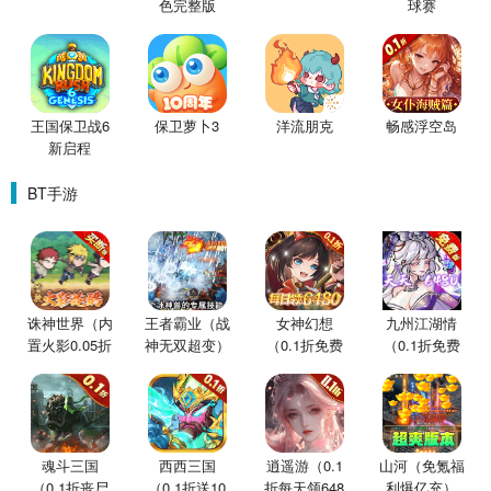
色完整版
球赛
王国保卫战6
保卫萝卜3
洋流朋克
畅感浮空岛
新启程
BT手游
诛神世界（内
王者霸业（战
女神幻想
九州江湖情
置火影0.05折
神无双超变）
（0.1折免费
（0.1折免费
买断版）
版）
版）
魂斗三国
西西三国
逍遥游（0.1
山河（免氪福
（0.1折丧尸
（0.1折送10
折每天领648
利爆亿充）