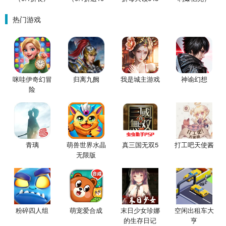
围城）
星魔赵云）
金票）
热门游戏
咪哇伊奇幻冒
归离九阙
我是城主游戏
神谕幻想
险
青璃
萌兽世界水晶
真三国无双5
打工吧天使酱
无限版
粉碎四人组
萌宠爱合成
末日少女珍娜
空闲出租车大
的生存日记
亨