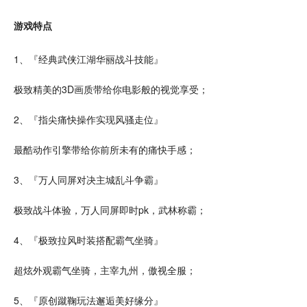
游戏特点
1、『
经典
武侠江湖
华丽战斗
技能
』
极致
精美
的3D画质带给你
电影
般的视觉享受；
2、『指尖痛快操作实现风骚走位』
最酷
动作
引擎带给你前所未有的痛
快手
感；
3、『万人同屏
对决
主城乱斗争霸』
极致战斗体验，万人同屏即时
pk
，
武林
称霸；
4、『极致拉风
时装
搭配霸气
坐骑
』
超炫外观霸气坐骑，主宰九州，傲视全服；
5、『原创蹴鞠玩法邂逅美好缘分』