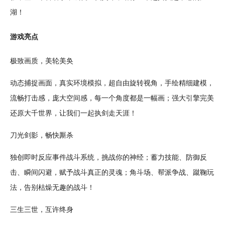
湖！
游戏亮点
极致画质，美轮美奂
动态捕捉画面，真实环境
模拟
，超自由旋转视角，
手绘
精细
建模
，
流畅
打击感，庞大空间感，每一个角度都是一幅画；强大引擎完美
还原大千世界，让我们一起执剑走天涯！
刀光剑影，畅快厮杀
独创即时反应事件战斗系统，
挑战
你的神经；蓄力技能、防御反
击、瞬间闪避，赋予战斗真正的灵魂；角斗场、帮派争战、蹴鞠玩
法，告别枯燥无趣的战斗！
三生三世，互许终身