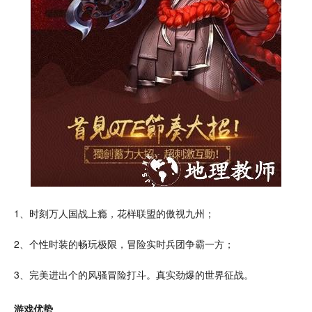
1、时刻万人
国战
上瘾，花样联盟的傲视九州；
2、个性时装的
畅玩
极限，
冒险
实时兵团争霸一方；
3、完美进出个的风骚冒险打斗。真实劲爆的世界
征战
。
游戏优势