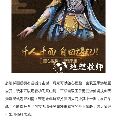
超细腻
画质
拥有震撼
打击感
，玩家可以随心
捏脸
，秦双玉手游地图
全开，玩家可以用轻功飞跃山河，下载秦双玉手游云游仙境执剑天
涯
沉浸
式游戏
剧情
：宋朝末年玩家扮演四大
门派
其中一派，在
江湖
战斗
不断提升自己的实力增长见闻冲击感官的至上体验：强大物理
引擎增强打击感。