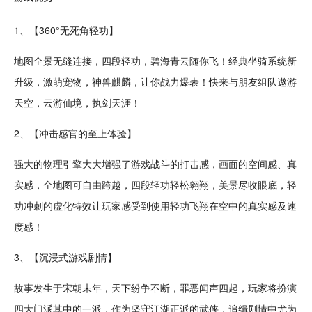
1、【360°无死角轻功】
地图全景无缝连接，四段轻功，碧海青云随你飞！经典坐骑系统新
升级
，激
萌
宠物
，
神兽
麒麟，让你战力爆表！快来与朋友
组队
遨游
天空，云游仙境，执剑天涯！
2、【冲击感官的至上体验】
强大的物理引擎大大增强了游戏战斗的打击感，画面的
空间
感、真
实感，全地图可自由跨越，四段轻功
轻松
翱翔，美景尽收眼底，轻
功
冲刺
的虚化
特效
让玩家感受到使用轻功飞翔在空中的真实感及速
度感！
3、【沉浸式游戏剧情】
故事
发生于宋朝末年，天下纷争不断，罪恶闻声四起，玩家将扮演
四大门派其中的一派，作为坚守江湖正派的武侠，追缉剧情中尤为