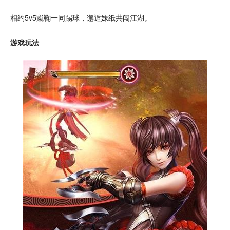
相约
5v5
蹴鞠一同
踢球
，邂逅妹纸共闯江湖。
游戏玩法