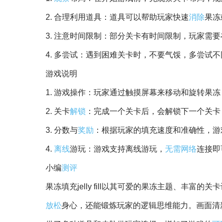
2. 合理利用道具：道具可以帮助玩家快速
消除
果冻
3. 注意时间限制：部分关卡有时间限制，玩家需
4. 多尝试：遇到困难关卡时，不要气馁，多尝试
游戏说明
1. 游戏操作：玩家通过触摸屏幕来移动和旋转果
2. 关卡
解锁
：完成一个关卡后，会解锁下一个关卡
3. 分数与
奖励
：根据玩家的填充速度和准确性，游
4.
离线
游玩：游戏支持离线游玩，
无需网络
连接即
小编
测评
果冻填充jelly fill以其可爱的果冻主题、丰
放松
身心，还能锻炼玩家的逻辑思维能力。画面清