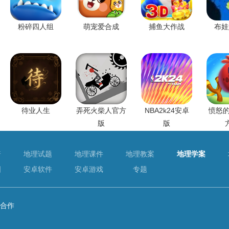
粉碎四人组
萌宠爱合成
捕鱼大作战
布娃
待业人生
弄死火柴人官方
NBA2k24安卓
愤怒的
版
版
普
地理试题
地理课件
地理教案
地理学案
图
安卓软件
安卓游戏
专题
合作