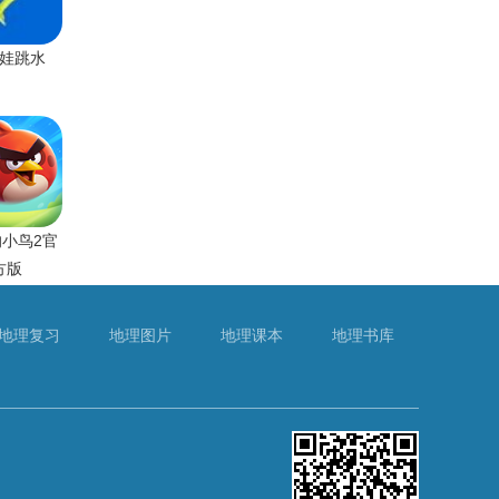
娃跳水
小鸟2官
方版
地理复习
地理图片
地理课本
地理书库