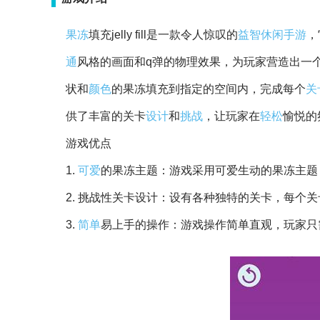
果冻
填充jelly fill是一款令人惊叹的
益智
休闲
手游
，
通
风格的画面和q弹的物理效果，为玩家营造出一
状和
颜色
的果冻填充到指定的空间内，完成每个
关
供了丰富的关卡
设计
和
挑战
，让玩家在
轻松
愉悦的
游戏优点
1.
可爱
的果冻主题：游戏采用可爱生动的果冻主题
2. 挑战性关卡设计：设有各种独特的关卡，每个
3.
简单
易上手的操作：游戏操作简单直观，玩家只