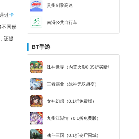
贵州剑黎高速
通过
卡
南浔公共自行车
将不同形
，还提
BT手游
诛神世界（内置火影0.05折买断版）
王者霸业（战神无双超变）
女神幻想（0.1折免费版）
九州江湖情（0.1折免费版）
魂斗三国（0.1折丧尸围城）