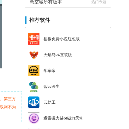
悬空城所有版本
热门专题
推荐软件
梧桐免费小说红包版
火焰鸟v4直装版
学车帝
智云医生
。第三方
云助工
载网不为
迅雷磁力链bt磁力天堂