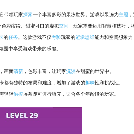
它带领玩家
探索
一个丰富多彩的果冻世界。游戏以果冻为
主题
，
个色彩缤纷、甜蜜可口的虚拟
空间
。玩家需要运用智慧和技巧，
卡
的
任务
。这款游戏不仅
考验
玩家的
逻辑
思维
能力和空间想象力
氛围中享受游戏带来的乐趣。
，画面
清新
，色彩丰富，让玩家
沉浸
在甜蜜的世界中。
关卡都有独特的布局和难度，增加了游戏的
趣味
性和挑战性。
需轻轻
触摸
屏幕即可进行填充，适合各个年龄段的玩家。