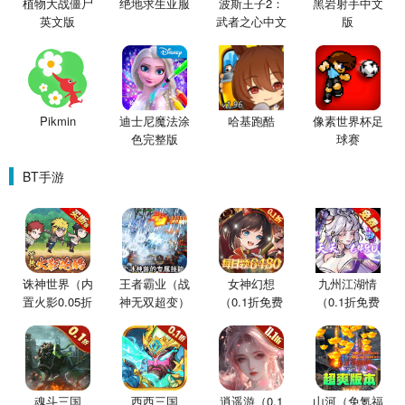
植物大战僵尸
绝地求生亚服
波斯王子2：
黑岩射手中文
英文版
武者之心中文
版
版
Pikmin
迪士尼魔法涂
哈基跑酷
像素世界杯足
色完整版
球赛
BT手游
诛神世界（内
王者霸业（战
女神幻想
九州江湖情
置火影0.05折
神无双超变）
（0.1折免费
（0.1折免费
买断版）
版）
版）
魂斗三国
西西三国
逍遥游（0.1
山河（免氪福