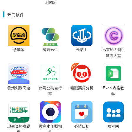
无限版
热门软件
学车帝
智云医生
云助工
迅雷磁力链bt
磁力天堂
贵州剑黎高速
南浔公共自行
猫眼票房分析
Excel表格教
车
学
卫生资格准题
微商水印照相
心情日历
哈考网
库
机