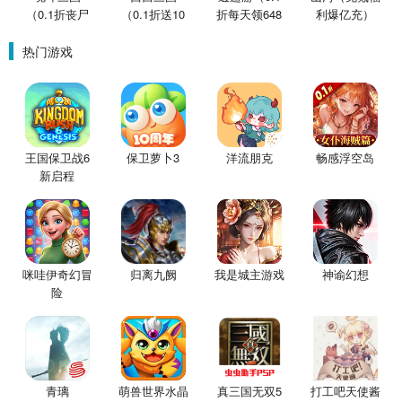
（0.1折丧尸
（0.1折送10
折每天领648
利爆亿充）
围城）
星魔赵云）
金票）
热门游戏
王国保卫战6
保卫萝卜3
洋流朋克
畅感浮空岛
新启程
咪哇伊奇幻冒
归离九阙
我是城主游戏
神谕幻想
险
青璃
萌兽世界水晶
真三国无双5
打工吧天使酱