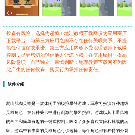
投资有风险，选择需谨慎！地理教师下载网仅为应用商店
下载平台，与第三方应用之间不存在任何关联关系，不提
供任何担保或承诺。第三方应用内容不受地理教师下载网
控制，提醒您切勿轻信他人让您下载，在使用应用时提高
风险意识，自己独立、审慎判断；地理教师下载网不为因
此产生的任何投资、购买行为承担任何责任。
软件介绍
爬山
肌肉
英雄
是一款
休闲
类的
模拟
攀登
游戏，玩家将扮演各种超级
英雄
角色
，在各种
关卡
中进行
刺激
的
攀岩
挑战
。游戏以其
卡通
风格
的画面和
简单
有趣
的一键式控制，吸引了众多喜欢
冒险
和挑战的玩
家。游戏中有丰富的英雄角色可供选择，每个角色都有独特的外观