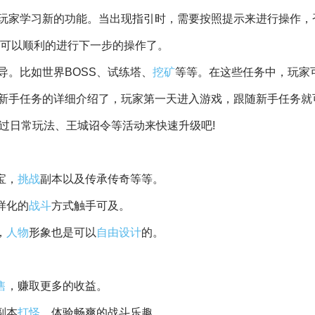
玩家学习新的功能。当出现指引时，需要按照提示来进行操作，
就可以顺利的进行下一步的操作了。
导。比如世界BOSS、试练塔、
挖矿
等等。在这些任务中，玩家
新手任务的详细介绍了，玩家第一天进入游戏，跟随新手任务就
过日常玩法、王城诏令等活动来快速升级吧!
宝，
挑战
副本以及传承传奇等等。
样化的
战斗
方式触手可及。
，
人物
形象也是可以
自由
设计
的。
售
，赚取更多的收益。
副本
打怪
，体验畅爽的战斗乐趣。