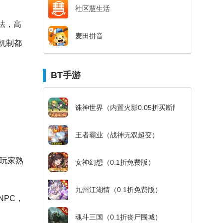
社区慧生活
法，高
麦田拼音
机制都
BT手游
诛神世界（内置火影0.05折买断版）
王者霸业（战神无双超变）
玩家熟
女神幻想（0.1折免费版）
九州江湖情（0.1折免费版）
PC，
魂斗三国（0.1折丧尸围城）