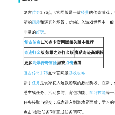
复古
传奇
1.76点卡官网版是一款
经典
的传奇游戏，
清的
画质
和逼真的场景，仿佛进入游戏世界中一般
非常的
好玩
。
复古传奇
1.76点卡官网版相关版本推荐
奇迹
打金
版
荣耀之路打金版
魔狱奇迹高爆版
更多
高爆传奇
冒险
游戏
点击
查看
复古传奇1.76
点卡官网版
游戏攻略
新手
任务
是玩家初入这款游戏的必经阶段。在新手
悉主线任务、活动参与、背包功能、
学习
技能
等一
任务接取与提交：玩家进入到游戏界面后，学习的
点击“接取任务”和“完成任务”即可。