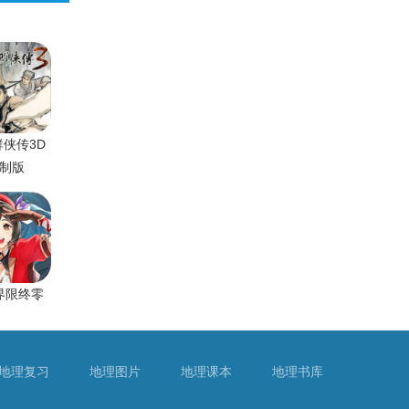
侠传3D
制版
界限终零
地理复习
地理图片
地理课本
地理书库