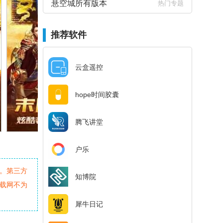
悬空城所有版本
热门专题
推荐软件
云盒遥控
hope时间胶囊
腾飞讲堂
户乐
。第三方
知博院
载网不为
犀牛日记