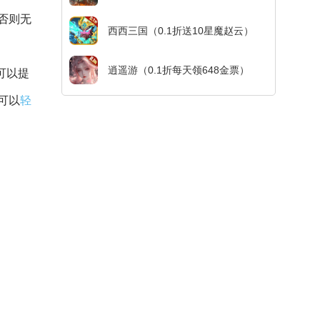
否则无
西西三国（0.1折送10星魔赵云）
逍遥游（0.1折每天领648金票）
可以提
可以
轻