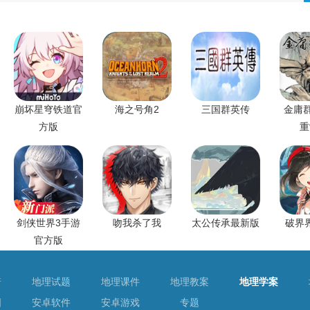
崩坏星穹铁道官
海之号角2
三国群英传
金庸群
方版
重
剑侠世界3手游
吻我杀了我
太公传承最新版
破界
官方版
普
地理试题
地理课件
地理教案
地理学案
图
安卓软件
安卓游戏
专题