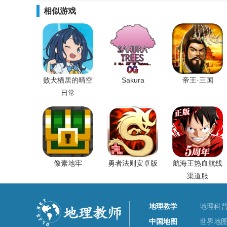
相似游戏
败犬栖居的晴空
Sakura
帝王·三国
日常
像素地牢
勇者法则安卓版
航海王热血航线
渠道服
地理教学
地理科
中国地图
世界地