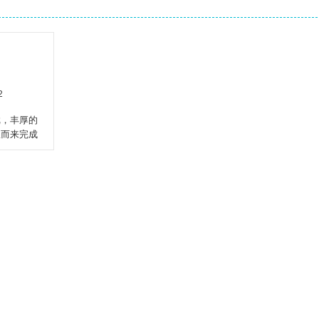
2
戏，丰厚的
从而来完成