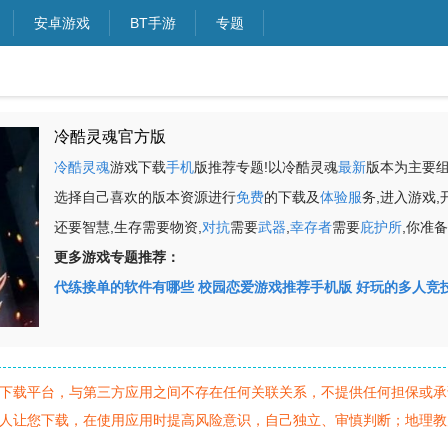
安卓游戏
BT手游
专题
冷酷灵魂官方版
冷酷灵魂
游戏下载
手机
版推荐专题!以冷酷灵魂
最新
版本为主要
选择自己喜欢的版本资源进行
免费
的下载及
体验服
务,进入游戏,
还要智慧,生存需要物资,
对抗
需要
武器
,
幸存者
需要
庇护所
,你准
更多游戏专题推荐：
代练接单的软件有哪些
校园恋爱游戏推荐手机版
好玩的多人竞
下载平台，与第三方应用之间不存在任何关联关系，不提供任何担保或承
人让您下载，在使用应用时提高风险意识，自己独立、审慎判断；地理教