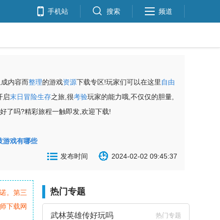
手机站
搜索
频道
组成内容而
整理
的游戏
资源
下载专区!玩家们可以在这里
自由
开启
末日
冒险
生存
之旅,很
考验
玩家的能力哦,不仅仅的胆量,
备好了吗?精彩旅程一触即发,欢迎下载!
技游戏有哪些
发布时间
2024-02-02 09:45:37
热门专题
诺。第三
师下载网
武林英雄传好玩吗
热门专题