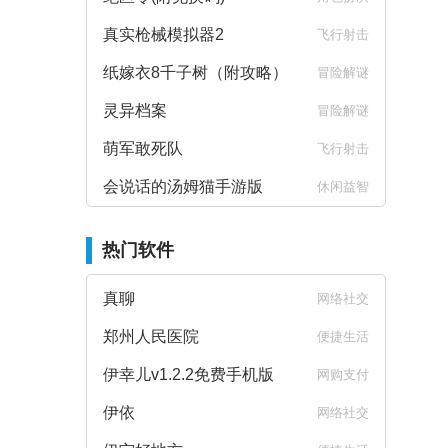
真实枪械模拟器2
飞行射击
纸嫁衣8千子树（附攻略）
冒险解谜
灵异档案
冒险解谜
萌军敢死队
飞行射击
会说话的汤姆猫手游版
休闲益智
热门软件
真聊
网络社交
郑州人民医院
便捷生活
伊幸儿v1.2.2免费手机版
网购支付
伊依
网络社交