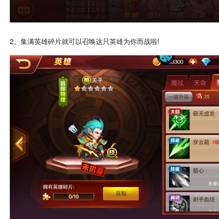
2、集满英雄
碎片
就可以召唤这只英雄为你而战啦!