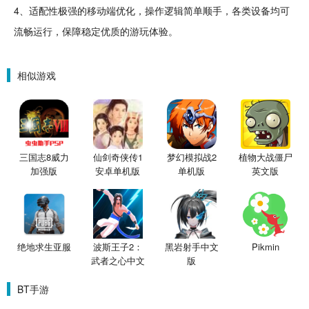
4、适配性极强的移动端优化，操作
逻辑
简单
顺手，各类设备均可
流畅运行，保障稳定
优质
的游玩体验。
相似游戏
三国志8威力
仙剑奇侠传1
梦幻模拟战2
植物大战僵尸
加强版
安卓单机版
单机版
英文版
绝地求生亚服
波斯王子2：
黑岩射手中文
Pikmin
武者之心中文
版
版
BT手游