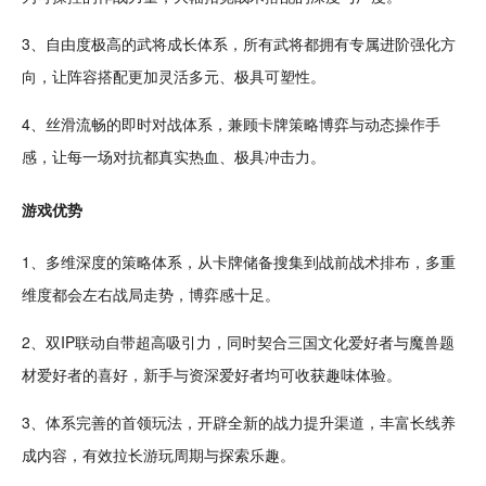
3、自由度极高的武将成长体系，所有武将都拥有专属进阶强化方
向，让阵容搭配更加灵活多元、极具可塑性。
4、丝滑
流畅
的即时对战体系，兼顾卡牌策略博弈与动态操作手
感，让每一场对抗都真实
热血
、极具冲击力。
游戏优势
1、多维深度的策略体系，从卡牌储备搜集到战前战术排布，多重
维度都会左右战局走势，博弈感十足。
2、双IP联动自带超高吸引力，同时契合三国文化爱好者与魔兽题
材爱好者的喜好，新手与资深爱好者均可收获
趣味
体验。
3、体系完善的首领玩法，开辟全新的战力提升渠道，丰富长线
养
成
内容，有效拉长游玩周期与
探索
乐趣。