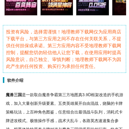
投资有风险，选择需谨慎！地理教师下载网仅为应用商店
下载平台，与第三方应用之间不存在任何关联关系，不提
供任何担保或承诺。第三方应用内容不受地理教师下载网
控制，提醒您切勿轻信他人让您下载，在使用应用时提高
风险意识，自己独立、审慎判断；地理教师下载网不为因
此产生的任何投资、购买行为承担任何责任。
软件介绍
魔兽
三国
是一款取自魔兽争霸第三方地图真3.9D框架改造的
手机
游
戏，加入大量创新
升级
要素。五类
英雄
展开
自由
混战，
烧脑
的
卡牌
策略
玩法，上百种
角色
图鉴
，任意组合出最强
战斗
队列，消耗式卡
牌进攻模式。极致操作手感，
战术
大乱斗
，各路英杰速速集合参