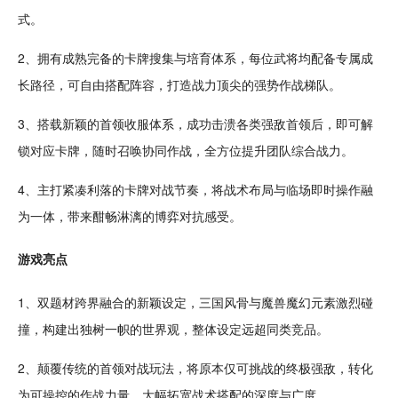
式。
2、拥有成熟完备的卡牌搜集与培育体系，每位
武将
均配备专属
成
长
路径，可自由搭配阵容，打造战力顶尖的强势作战梯队。
3、搭载新颖的首领收服体系，成功击溃各类强敌首领后，即可解
锁对应卡牌，
随时
召唤协同作战，全方位提升
团队
综合战力。
4、主打紧凑利落的
卡牌对战
节奏，将战术布局与临场即时操作融
为一体，带来酣畅淋漓的博弈
对抗
感受。
游戏亮点
1、双题材跨界融合的新颖设定，三
国风
骨与魔兽
魔幻
元素激烈
碰
撞
，构建出独树一帜的世界观，整体设定远超同类竞品。
2、颠覆
传统
的首领对战玩法，将原本仅可
挑战
的终极强敌，转化
为可操控的作战力量，大幅拓宽战术搭配的深度与广度。