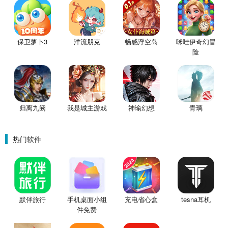
保卫萝卜3
洋流朋克
畅感浮空岛
咪哇伊奇幻冒
险
归离九阙
我是城主游戏
神谕幻想
青璃
热门软件
默伴旅行
手机桌面小组
充电省心盒
tesna耳机
件免费