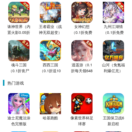
诛神世界（内
王者霸业（战
女神幻想
九州江湖情
置火影0.05折
神无双超变）
（0.1折免费
（0.1折免费
买断版）
版）
版）
魂斗三国
西西三国
逍遥游（0.1
山河（免氪福
（0.1折丧尸
（0.1折送10
折每天领648
利爆亿充）
围城）
星魔赵云）
金票）
热门游戏
迪士尼魔法涂
哈基跑酷
像素世界杯足
王国保卫战6
色完整版
球赛
新启程