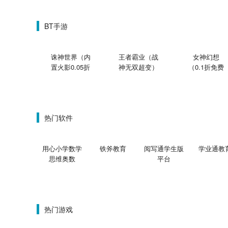
BT手游
诛神世界（内
王者霸业（战
女神幻想
置火影0.05折
神无双超变）
（0.1折免费
买断版）
版）
热门软件
用心小学数学
铁斧教育
阅写通学生版
学业通教
思维奥数
平台
热门游戏