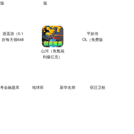
折版
版
逍遥游（0.1
平妖传
折每天领648
OL（免费版
金票）
0.1折鬼灭之
山河（免氪福
刃）
利爆亿充）
考金融题库
地球班
新华名师
宿迁卫校