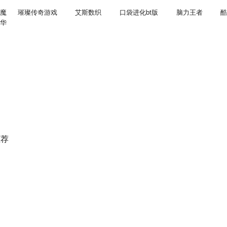
魔
璀璨传奇游戏
艾斯数织
口袋进化bt版
脑力王者
酷
华
推荐