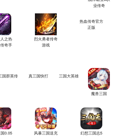
业传奇
热血传奇官方
正版
猎人之热
烈火勇者传奇
击传奇手
游戏
游
三国群英传
真三国快打
三国大英雄
魔兽三国
国0.05
风暴三国送充
幻想三国志5