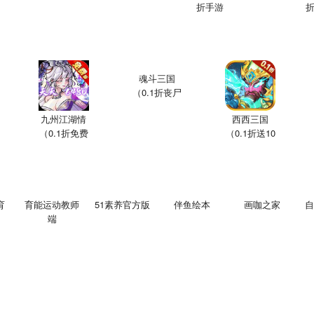
折手游
魂斗三国
（0.1折丧尸
围城）
九州江湖情
西西三国
（0.1折免费
（0.1折送10
版）
星魔赵云）
育
育能运动教师
51素养官方版
伴鱼绘本
画咖之家
自
端