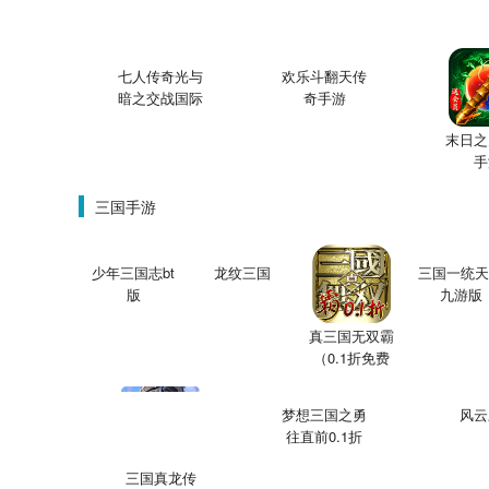
七人传奇光与
欢乐斗翻天传
暗之交战国际
奇手游
服
末日之
手
三国手游
少年三国志bt
龙纹三国
三国一统天
版
九游版
真三国无双霸
（0.1折免费
版）
梦想三国之勇
风云
往直前0.1折
版手游
三国真龙传