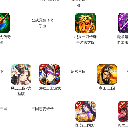
服
全战觉醒传奇
手游
刃传奇
烈火一刀传奇
魔晶
游
手游官方版
血出
下
后宫三国
风云三国2完
微微三国游戏
帝王·三国
整版
三国
三国志姜维传
真·战三国0.1
合体三