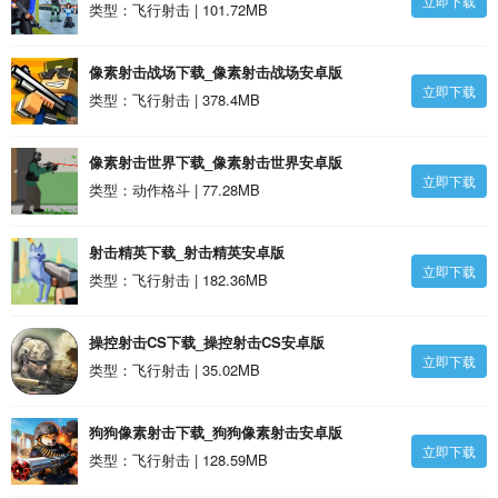
立即下载
卓版
类型：飞行射击 | 101.72MB
像素射击战场下载_像素射击战场安卓版
立即下载
类型：飞行射击 | 378.4MB
像素射击世界下载_像素射击世界安卓版
立即下载
类型：动作格斗 | 77.28MB
射击精英下载_射击精英安卓版
立即下载
类型：飞行射击 | 182.36MB
操控射击CS下载_操控射击CS安卓版
立即下载
类型：飞行射击 | 35.02MB
狗狗像素射击下载_狗狗像素射击安卓版
立即下载
类型：飞行射击 | 128.59MB