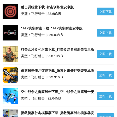
射击训练营下载_射击训练营安卓版
立即下载
类型：飞行射击 | 38.69MB
144P真实射击下载_144P真实射击安卓版
立即下载
类型：飞行射击 | 355.03MB
打击盒沙盒和射击下载_打击盒沙盒和射击安卓版
立即下载
类型：飞行射击 | 228.19MB
像素射击僵尸突袭下载_像素射击僵尸突袭安卓版
立即下载
类型：飞行射击 | 322.31MB
空中战争之雷霆射击下载_空中战争之雷霆射击安
立即下载
卓版
类型：飞行射击 | 92.64MB
拯救警察射击模拟器下载_拯救警察射击模拟器安