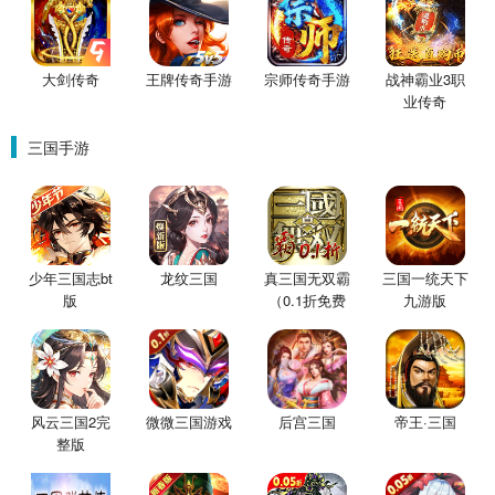
大剑传奇
王牌传奇手游
宗师传奇手游
战神霸业3职
业传奇
三国手游
少年三国志bt
龙纹三国
真三国无双霸
三国一统天下
版
（0.1折免费
九游版
版）
风云三国2完
微微三国游戏
后宫三国
帝王·三国
整版