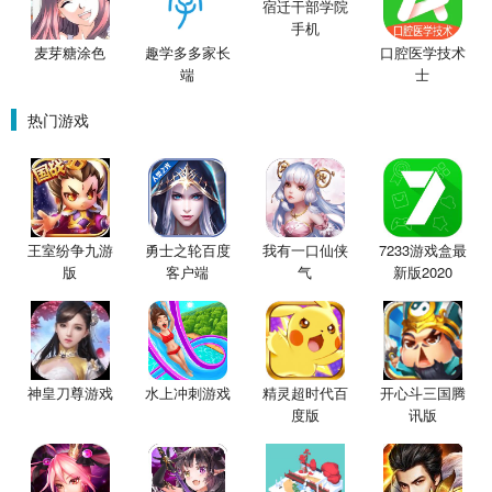
宿迁干部学院
手机
麦芽糖涂色
趣学多多家长
口腔医学技术
端
士
热门游戏
王室纷争九游
勇士之轮百度
我有一口仙侠
7233游戏盒最
版
客户端
气
新版2020
神皇刀尊游戏
水上冲刺游戏
精灵超时代百
开心斗三国腾
度版
讯版