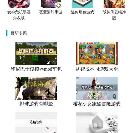
女神危机手游
苍蓝盟约手游
迷你填色游戏
战神风云纯净
爆衣版
版
最新专题
印尼巴士模拟器mod车包
益智找不同游戏大全
排球游戏有哪些
樱花少女跑酷冒险游戏