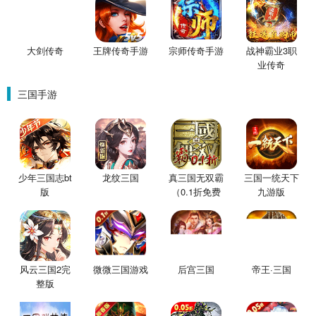
大剑传奇
王牌传奇手游
宗师传奇手游
战神霸业3职
业传奇
三国手游
少年三国志bt
龙纹三国
真三国无双霸
三国一统天下
版
（0.1折免费
九游版
版）
风云三国2完
微微三国游戏
后宫三国
帝王·三国
整版