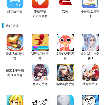
好学生作文
幸福课栈
安拓
手抄报全集软
k12(家庭教
件
育)
热门游戏
暴走大侠折扣
我轻功特牛手
贪吃蛇乐园游
剑玲珑之神剑
端
游
戏
诀ol
茶艺水平等级
考试全国卷
魔仙记手游
暗黑神翼手游
晴雅集手游