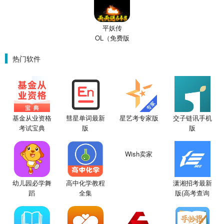
平妖传
OL（免费版
0.1折鬼灭之
刃）
热门软件
基金从业资格
彗星单词最新
星艺考专家版
交子链讯手机
考试宝典
版
版
幼儿园必学舞
高中化学教程
Wish卖家
潇湘招考最新
蹈
全集
版(高考查询
成绩入口