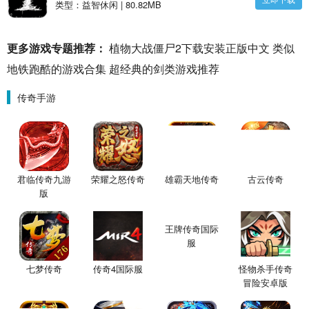
类型：益智休闲 | 80.82MB
更多游戏专题推荐：
植物大战僵尸2下载安装正版中文
类似
地铁跑酷的游戏合集
超经典的剑类游戏推荐
传奇手游
君临传奇九游
荣耀之怒传奇
雄霸天地传奇
古云传奇
版
七梦传奇
传奇4国际服
王牌传奇国际
怪物杀手传奇
服
冒险安卓版