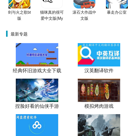
剑与火之歌bt
猫咪真的很可
滚石大作战中
暴走办公室
版
爱中文版(My
文版
Ad
最新专题
经典怀旧游戏大全下载
汉英翻译软件
捏脸好看的仙侠手游
模拟烤肉游戏