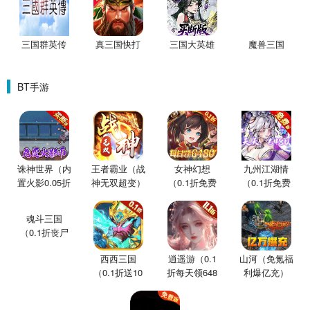
三国群英传
真三国快打
三国大英雄
魔兽三国
BT手游
诛神世界（内
王者霸业（战
女神幻想
九州江湖情
置火影0.05折
神无双超变）
（0.1折免费
（0.1折免费
买断版）
版）
版）
魂斗三国
（0.1折丧尸
围城）
西西三国
逍遥游（0.1
山河（免氪福
（0.1折送10
折每天领648
利爆亿充）
星魔赵云）
金票）