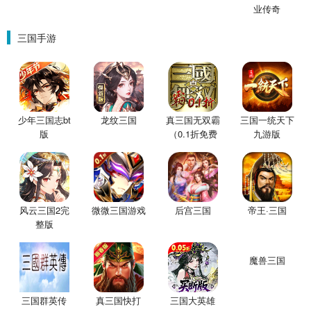
业传奇
三国手游
少年三国志bt
龙纹三国
真三国无双霸
三国一统天下
版
（0.1折免费
九游版
版）
风云三国2完
微微三国游戏
后宫三国
帝王·三国
整版
魔兽三国
三国群英传
真三国快打
三国大英雄