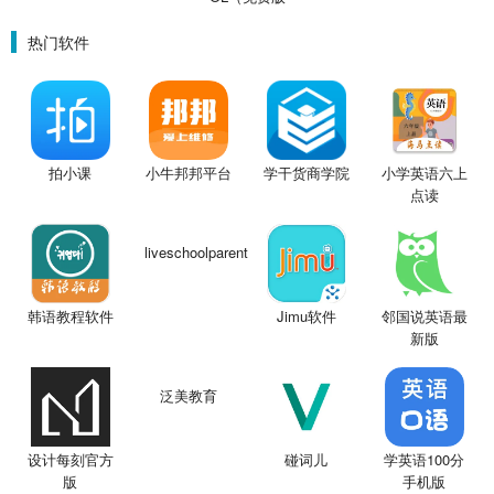
0.1折鬼灭之
刃）
热门软件
拍小课
小牛邦邦平台
学干货商学院
小学英语六上
点读
liveschoolparent
韩语教程软件
Jimu软件
邻国说英语最
新版
泛美教育
设计每刻官方
碰词儿
学英语100分
版
手机版