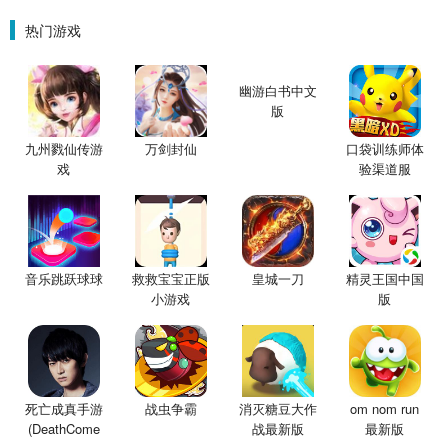
热门游戏
幽游白书中文
版
九州戮仙传游
万剑封仙
口袋训练师体
戏
验渠道服
音乐跳跃球球
救救宝宝正版
皇城一刀
精灵王国中国
小游戏
版
死亡成真手游
战虫争霸
消灭糖豆大作
om nom run
(DeathCome
战最新版
最新版