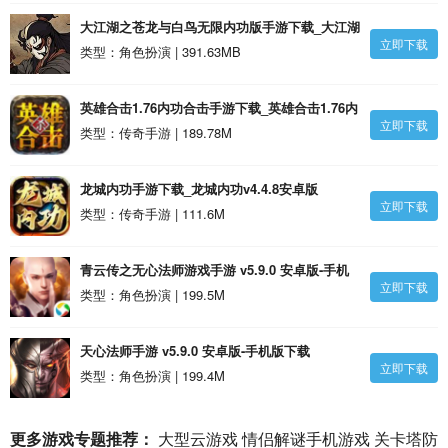
大江湖之苍龙与白鸟无限内功版手游下载_大江湖
立即下载
之苍龙与白鸟无限内功版安卓版
类型：角色扮演 | 391.63MB
英雄合击1.76内功合击手游下载_英雄合击1.76内
立即下载
功合击v1.4安卓版
类型：传奇手游 | 189.78M
龙城内功手游下载_龙城内功v4.4.8安卓版
立即下载
类型：传奇手游 | 111.6M
青云传之无心法师游戏手游 v5.9.0 安卓版-手机
立即下载
版下载
类型：角色扮演 | 199.5M
天心法师手游 v5.9.0 安卓版-手机版下载
立即下载
类型：角色扮演 | 199.4M
更多游戏专题推荐：
大型云游戏
情侣解谜手机游戏
关卡塔防