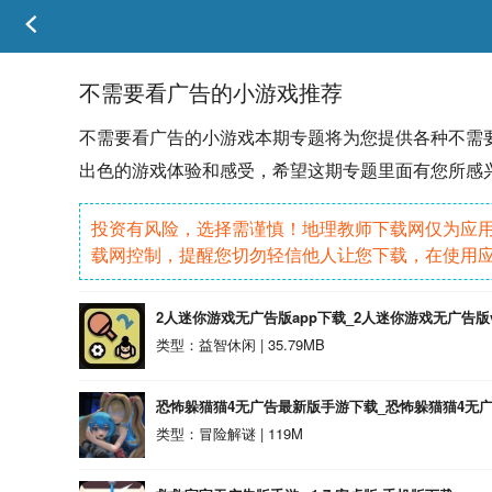
不需要看广告的小游戏推荐
不需要看广告的
小游戏
本期专题将为您提供各种不需
出色的游戏体验和感受，希望这期专题里面有您所感
投资有风险，选择需谨慎！地理教师下载网仅为应
载网控制，提醒您切勿轻信他人让您下载，在使用
2人迷你游戏无广告版app下载_2人迷你游戏无广告版v1
类型：益智休闲 | 35.79MB
恐怖躲猫猫4无广告最新版手游下载_恐怖躲猫猫4无广告最
类型：冒险解谜 | 119M