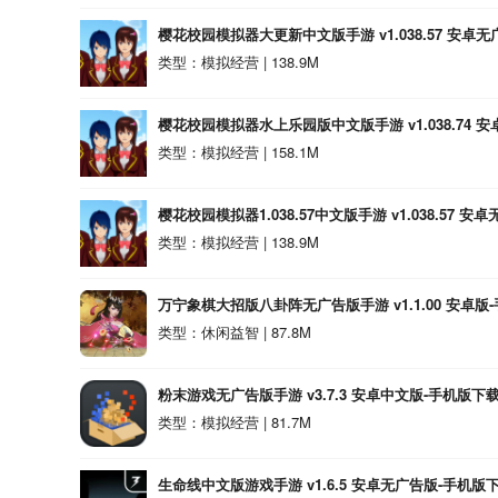
樱花校园模拟器大更新中文版手游 v1.038.57 安卓
类型：模拟经营 | 138.9M
樱花校园模拟器水上乐园版中文版手游 v1.038.74 
类型：模拟经营 | 158.1M
樱花校园模拟器1.038.57中文版手游 v1.038.57 
类型：模拟经营 | 138.9M
万宁象棋大招版八卦阵无广告版手游 v1.1.00 安卓版
类型：休闲益智 | 87.8M
粉末游戏无广告版手游 v3.7.3 安卓中文版-手机版下
类型：模拟经营 | 81.7M
生命线中文版游戏手游 v1.6.5 安卓无广告版-手机版