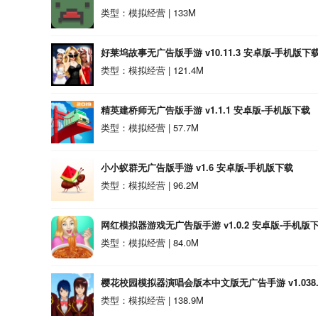
类型：模拟经营 | 133M
好莱坞故事无广告版手游 v10.11.3 安卓版-手机版下
类型：模拟经营 | 121.4M
精英建桥师无广告版手游 v1.1.1 安卓版-手机版下载
类型：模拟经营 | 57.7M
小小蚁群无广告版手游 v1.6 安卓版-手机版下载
类型：模拟经营 | 96.2M
网红模拟器游戏无广告版手游 v1.0.2 安卓版-手机版
类型：模拟经营 | 84.0M
樱花校园模拟器演唱会版本中文版无广告手游 v1.038.
类型：模拟经营 | 138.9M