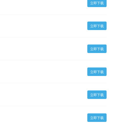
立即下载
立即下载
立即下载
立即下载
立即下载
立即下载