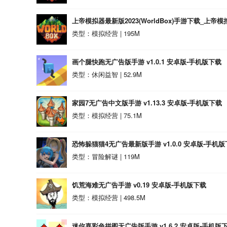
上帝模拟器最新版2023(WorldBox)手游下载_上帝模拟器
类型：模拟经营 | 195M
画个腿快跑无广告版手游 v1.0.1 安卓版-手机版下载
类型：休闲益智 | 52.9M
家园7无广告中文版手游 v1.13.3 安卓版-手机版下载
类型：模拟经营 | 75.1M
恐怖躲猫猫4无广告最新版手游 v1.0.0 安卓版-手机
类型：冒险解谜 | 119M
饥荒海难无广告手游 v0.19 安卓版-手机版下载
类型：模拟经营 | 498.5M
迷你喜彩色拼图无广告版手游 v1.6.2 安卓版-手机版