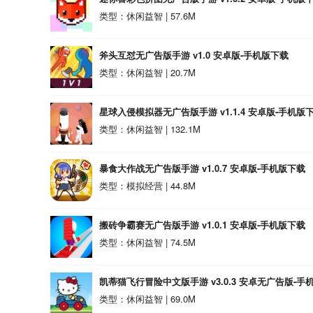
类型：休闲益智 | 57.6M
斧头互怼无广告版手游 v1.0 安卓版-手机版下载
类型：休闲益智 | 20.7M
星球入侵模拟器无广告版手游 v1.1.4 安卓版-手机版
类型：休闲益智 | 132.1M
暴食大作战无广告版手游 v1.0.7 安卓版-手机版下载
类型：模拟经营 | 44.8M
搬砖争霸赛无广告版手游 v1.0.1 安卓版-手机版下载
类型：休闲益智 | 74.5M
凯蒂猫飞行冒险中文版手游 v3.0.3 安卓无广告版-手
类型：休闲益智 | 69.0M