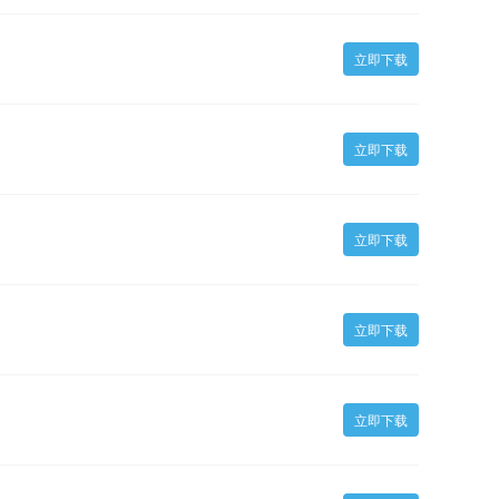
立即下载
立即下载
立即下载
立即下载
立即下载