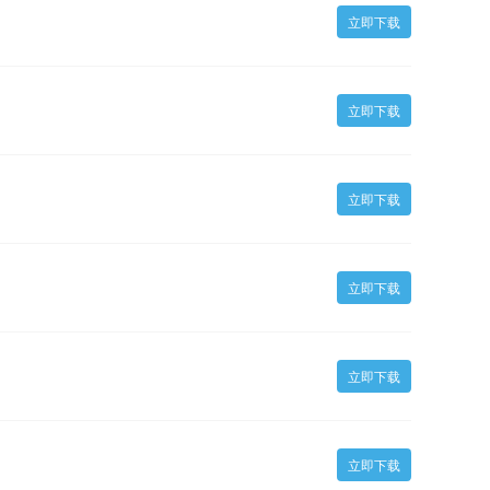
立即下载
立即下载
立即下载
立即下载
立即下载
立即下载