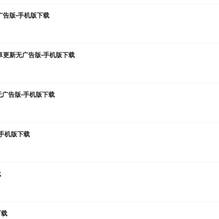
无广告版-手机版下载
安卓更新无广告版-手机版下载
安卓无广告版-手机版下载
-手机版下载
载
下载