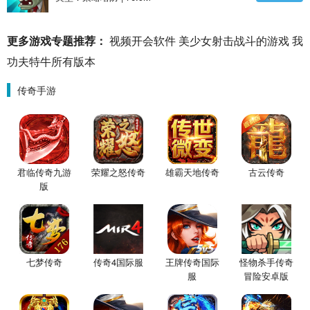
更多游戏专题推荐：
视频开会软件
美少女射击战斗的游戏
我
功夫特牛所有版本
传奇手游
君临传奇九游
荣耀之怒传奇
雄霸天地传奇
古云传奇
版
七梦传奇
传奇4国际服
王牌传奇国际
怪物杀手传奇
服
冒险安卓版