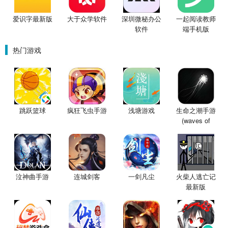
爱识字最新版
大于众学软件
深圳微秘办公
一起阅读教师
软件
端手机版
热门游戏
跳跃篮球
疯狂飞虫手游
浅塘游戏
生命之潮手游
(waves of
泣神曲手游
连城剑客
一剑凡尘
火柴人逃亡记
最新版