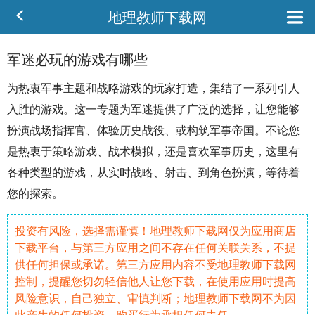
地理教师下载网
军迷必玩的游戏有哪些
为热衷
军事
主题
和
战略
游戏的玩家打造，集结了一系列引人
入胜的游戏。这一专题为
军迷
提供了广泛的选择，让您能够
扮演
战场
指挥官
、体验历史战役、或构筑军事
帝国
。不论您
是热衷于
策略
游戏、
战术
模拟
，还是喜欢军事历史，这里有
各种类型的游戏，从实时战略、
射击
、到
角色
扮演，等待着
您的
探索
。
投资有风险，选择需谨慎！地理教师下载网仅为应用商店
下载平台，与第三方应用之间不存在任何关联关系，不提
供任何担保或承诺。第三方应用内容不受地理教师下载网
控制，提醒您切勿轻信他人让您下载，在使用应用时提高
风险意识，自己独立、审慎判断；地理教师下载网不为因
此产生的任何投资、购买行为承担任何责任。