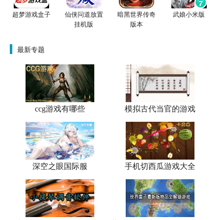
超梦游戏盒子
仙侠问道放置
暗黑世界传奇
武娘小米版
挂机版
版本
最新专题
ccg游戏有哪些
模拟古代当官的游戏
深空之眼国际服
手机切西瓜游戏大全