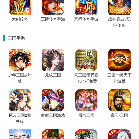
大剑传奇
王牌传奇手游
宗师传奇手游
战神霸业3职
业传奇
三国手游
少年三国志bt
龙纹三国
真三国无双霸
三国一统天下
版
（0.1折免费
九游版
版）
风云三国2完
微微三国游戏
后宫三国
帝王·三国
整版