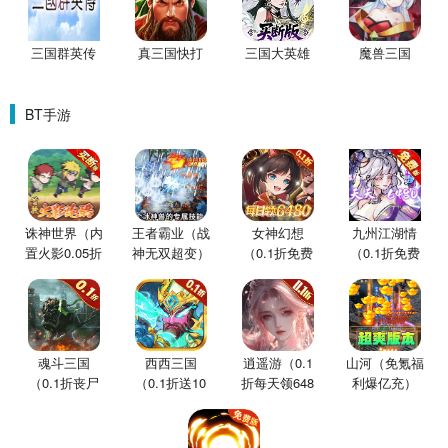
三国群英传
真三国快打
三国大英雄
魔兽三国
BT手游
诛神世界（内
王者霸业（战
女神幻想
九州江湖情
置火影0.05折
神无双超变）
（0.1折免费
（0.1折免费
买断版）
版）
版）
魂斗三国
西西三国
逍遥游（0.1
山河（免氪福
（0.1折丧尸
（0.1折送10
折每天领648
利爆亿充）
围城）
星魔赵云）
金票）