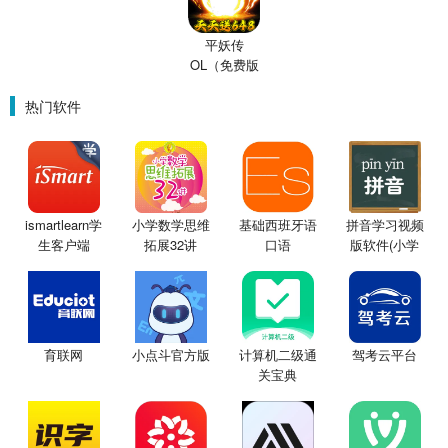
平妖传
OL（免费版
0.1折鬼灭之
刃）
热门软件
ismartlearn学
小学数学思维
基础西班牙语
拼音学习视频
生客户端
拓展32讲
口语
版软件(小学
拼音学习
育联网
小点斗官方版
计算机二级通
驾考云平台
关宝典