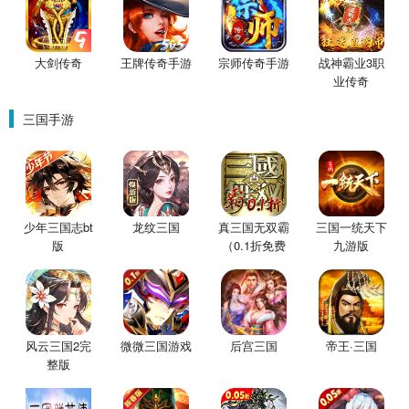
大剑传奇
王牌传奇手游
宗师传奇手游
战神霸业3职
业传奇
三国手游
少年三国志bt
龙纹三国
真三国无双霸
三国一统天下
版
（0.1折免费
九游版
版）
风云三国2完
微微三国游戏
后宫三国
帝王·三国
整版