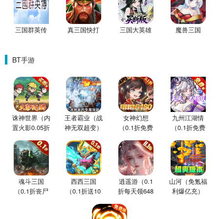
三国群英传
真三国快打
三国大英雄
魔兽三国
BT手游
诛神世界（内
王者霸业（战
女神幻想
九州江湖情
置火影0.05折
神无双超变）
（0.1折免费
（0.1折免费
买断版）
版）
版）
魂斗三国
西西三国
逍遥游（0.1
山河（免氪福
（0.1折丧尸
（0.1折送10
折每天领648
利爆亿充）
围城）
星魔赵云）
金票）