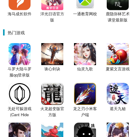
海马成长软件
洋光日语官方
一通教育网校
鹿隐弥林艺术
版
课堂最新版
热门游戏
斗罗大陆斗罗
诛心剑诀
仙灵九歌
夏紫文言游戏
服qq登录版
无处可躲游戏
火龙超变版官
龙之刃小米客
遮天九秘
(Cant Hide
方版
户端