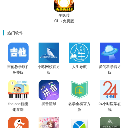
平妖传
OL（免费版
0.1折鬼灭之
刃）
热门软件
吉他教学软件
小啄网校官方
人生导航
爱问科学官方
免费版
版
版
the one智能
拼音星球
名学金榜官方
24小时医学在
钢琴课
版
线