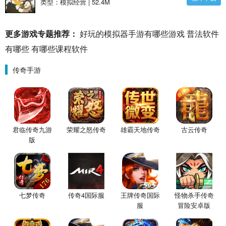
下载
类型：模拟经营 | 52.4M
更多游戏专题推荐：
好玩的模拟器手游有哪些游戏
普法软件
有哪些
有哪些课程软件
传奇手游
君临传奇九游
荣耀之怒传奇
雄霸天地传奇
古云传奇
版
七梦传奇
传奇4国际服
王牌传奇国际
怪物杀手传奇
服
冒险安卓版