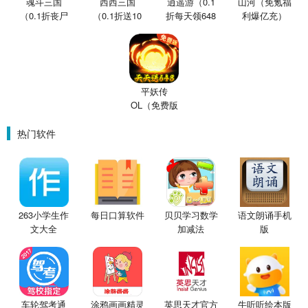
魂斗三国
西西三国
逍遥游（0.1
山河（免氪福
（0.1折丧尸
（0.1折送10
折每天领648
利爆亿充）
围城）
星魔赵云）
金票）
平妖传
OL（免费版
0.1折鬼灭之
刃）
热门软件
263小学生作
每日口算软件
贝贝学习数学
语文朗诵手机
文大全
加减法
版
车轮驾考通
涂鸦画画精灵
英思天才官方
牛听听绘本版