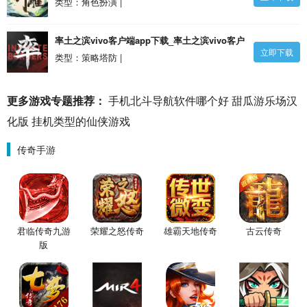
v1.43.0 安卓版
类型：角色扮演 |
率土之滨vivo客户端app下载_率土之滨vivo客户
立即下载
端v6.2.3 安卓版
类型：策略塔防 |
更多游戏专题推荐：
手机北斗导航软件哪个好
甜瓜游乐场汉
化版
挂机类型的仙侠游戏
传奇手游
君临传奇九游
荣耀之怒传奇
雄霸天地传奇
古云传奇
版