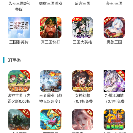
风云三国2完
微微三国游戏
后宫三国
帝王·三国
整版
三国群英传
真三国快打
三国大英雄
魔兽三国
BT手游
诛神世界（内
王者霸业（战
女神幻想
九州江湖情
置火影0.05折
神无双超变）
（0.1折免费
（0.1折免费
买断版）
版）
版）