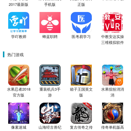
2017最新版
手机版
正版
学吖教师
蜂蓝职聘
医考易学习
中教安达实操
三维模拟软件
热门游戏
水果忍者2018
重装机兵3手
箱子王国英文
水果缤纷消消
官方版
游
版
消
像素迷城
山海经古兽纪
复古传奇之传
传奇单机版高