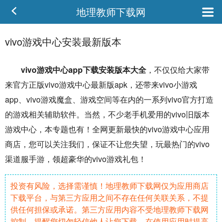
地理教师下载网
vivo游戏中心安装最新版本
vivo
游戏中心
app下载安装版本大全
，不仅仅给大家带
来
官方
正版
vivo游戏中心
最新
版
a
pk
，还带来vivo
小游戏
app、vivo游戏魔盒、游戏
空间
等在内的一系列vivo官方打造
的游戏相关
辅助
软件
。当然，不少老
手机
爱用的vivo旧版本
游戏中心，本专题也有！全网更新最快的vivo游戏中心应用
商店，您可以关注我们，保证不让您失望，玩最
热门
的vivo
渠道服
手游
，领超豪华的vivo游戏礼包！
投资有风险，选择需谨慎！地理教师下载网仅为应用商店
下载平台，与第三方应用之间不存在任何关联关系，不提
供任何担保或承诺。第三方应用内容不受地理教师下载网
控制，提醒您切勿轻信他人让您下载，在使用应用时提高