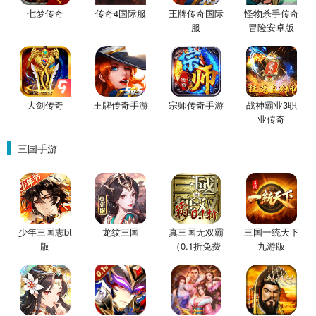
七梦传奇
传奇4国际服
王牌传奇国际
怪物杀手传奇
服
冒险安卓版
大剑传奇
王牌传奇手游
宗师传奇手游
战神霸业3职
业传奇
三国手游
少年三国志bt
龙纹三国
真三国无双霸
三国一统天下
版
（0.1折免费
九游版
版）