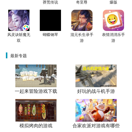
莽荒传说
奇至尊
爆版
风灵诀斩魔无
蝴蝶钢琴
混元长生录手
表情消消乐手
双
游
游
最新专题
一起来冒险游戏下载
好玩的战斗机手游
模拟烤肉的游戏
合家欢派对游戏有哪些