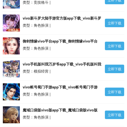
号登录v4.3.85 安卓版
类型：竞技格斗 |
vivo新斗罗大陆手游官方版app下载_vivo新斗罗
立即下载
大陆手游官方版v1.8.6 安卓版
类型：角色扮演 |
御剑情缘vivo平台app下载_御剑情缘vivo平台
立即下载
v1.25.1 安卓硬核版安卓版
类型：角色扮演 |
vivo手机版叫我万岁爷app下载_vivo手机版叫我
立即下载
万岁爷v4.6.1 安卓版
类型：模拟经营 |
vivo帐号蜀门手游app下载_vivo帐号蜀门手游
立即下载
v2.46 本安卓版
类型：角色扮演 |
魔域口袋版vivo版app下载_魔域口袋版vivo版
立即下载
v11.0.0 安卓版
类型：角色扮演 |