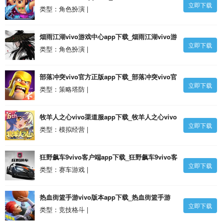
立即下载
v4.10.42 安卓版
类型：角色扮演 |
烟雨江湖vivo游戏中心app下载_烟雨江湖vivo游
立即下载
戏中心v1.124.51916 安卓版
类型：角色扮演 |
部落冲突vivo官方正版app下载_部落冲突vivo官
立即下载
方正版v16.900.2 官方安卓版
类型：策略塔防 |
牧羊人之心vivo渠道服app下载_牧羊人之心vivo
立即下载
渠道服v1.9.33 安卓版
类型：模拟经营 |
狂野飙车9vivo客户端app下载_狂野飙车9vivo客
立即下载
户端v4.5.0l 安卓版
类型：赛车游戏 |
热血街篮手游vivo版本app下载_热血街篮手游
立即下载
vivo版本v1.22.5 安卓版
类型：竞技格斗 |