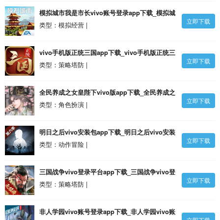
模拟城市我是市长vivo账号登录app下载_模拟城
立即下载
市我是市长vivo账号登录v0.84.21373.27882 安
类型：模拟经营 |
卓版
vivo手机版正统三国app下载_vivo手机版正统三
立即下载
国v1.12.81 安卓最新版安卓版
类型：策略塔防 |
全民养成之女皇陛下vivo版app下载_全民养成之
立即下载
女皇陛下vivo版v41.0 安卓版
类型：角色扮演 |
明日之后vivo安装包app下载_明日之后vivo安装
立即下载
包v1.0.342 安卓版
类型：动作冒险 |
三国战争vivo登录平台app下载_三国战争vivo登
立即下载
录平台v24.340 安卓版
类型：策略塔防 |
非人学园vivo账号登录app下载_非人学园vivo账
立即下载