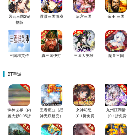
风云三国2完
微微三国游戏
后宫三国
帝王·三国
整版
三国群英传
真三国快打
三国大英雄
魔兽三国
BT手游
诛神世界（内
王者霸业（战
女神幻想
九州江湖情
置火影0.05折
神无双超变）
（0.1折免费
（0.1折免费
买断版）
版）
版）