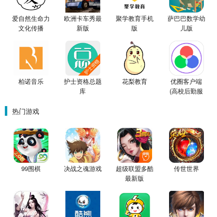
爱自然生命力
欧洲卡车秀最
聚学教育手机
萨巴巴数学幼
文化传播
新版
版
儿版
柏诺音乐
护士资格总题
花梨教育
优圈客户端
库
(高校后勤服
务)
热门游戏
99围棋
决战之魂游戏
超级联盟多酷
传世世界
最新版