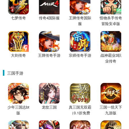
七梦传奇
传奇4国际服
王牌传奇国际
怪物杀手传奇
服
冒险安卓版
大剑传奇
王牌传奇手游
宗师传奇手游
战神霸业3职
业传奇
三国手游
少年三国志bt
龙纹三国
真三国无双霸
三国一统天下
版
（0.1折免费
九游版
版）