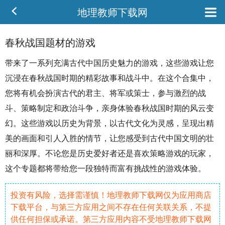
地理教师下载网
春秋战国题材的游戏
带来了一系列充满
古代
中国历史魅力的游戏，这些游戏让您
沉浸
在
春秋
战国
时期的精彩
故事
和
战斗
中。在这个合集中，
您将有机会扮演古代的君主、将军或策士，参与激烈的战
斗、
策略
制定和政治斗争，亲身体验春秋战国时期的风云变
幻。这些游戏以历史为背景，以古代文化为灵感，呈现出
精
美
的画面和引人入胜的情节，让您感受到古代中国
文明
的壮
丽和深厚。不论您是历史爱好者还是喜欢策略游戏的玩家，
这个专题都将带给您一段独特而富有
挑战
性的游戏体验。
投资有风险，选择需谨慎！地理教师下载网仅为应用商店
下载平台，与第三方应用之间不存在任何关联关系，不提
供任何担保或承诺。第三方应用内容不受地理教师下载网