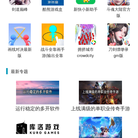
剑道巅峰
酷熊游戏盒
新快小新助手
斗魂大陆官方
版
画线对决最新
战斗全靠画手
拥挤城市
刀剑缥缈录
版
游(输出全靠
crowdcity
gm版
画)
最新专题
运行稳定的多开软件
上线满级的单职业传奇手游