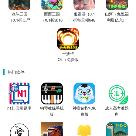
魂斗三国
西西三国
逍遥游（0.1
山河（免氪福
（0.1折丧尸
（0.1折送10
折每天领648
利爆亿充）
围城）
星魔赵云）
金票）
平妖传
OL（免费版
0.1折鬼灭之
刃）
热门软件
n1红蓝宝题库
钢琴教练手机
神童ai书包免
成人高考准题
版
费版
库