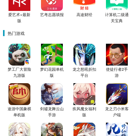
爱艺术+最新
艺考志愿填报
高途财经
计算机二级通
版
关宝典
热门游戏
梦工厂大冒险
梦幻花园单机
龙之怒吼折扣
使徒行者2手
九游版
版
平台
游
途游中国象棋
剑墟龙舞云山
疾风魔女福利
龙之刃小米客
单机版
手游
版
户端