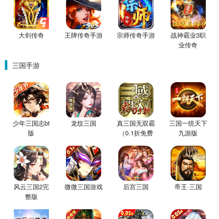
大剑传奇
王牌传奇手游
宗师传奇手游
战神霸业3职
业传奇
三国手游
少年三国志bt
龙纹三国
真三国无双霸
三国一统天下
版
（0.1折免费
九游版
版）
风云三国2完
微微三国游戏
后宫三国
帝王·三国
整版