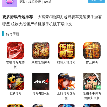
Simulator)手游下载_我的宠物猫模拟器最新版
类型：模拟经营 | 125M
(My pets: Stray Cat Simulator)v1.3.2 安卓版
更多游戏专题推荐：
大富豪2破解版
越野赛车竞速类手游有
哪些
植物大战僵尸单机版手机版下载中文
传奇手游
君临传奇九游
荣耀之怒传奇
雄霸天地传奇
古云传奇
版
七梦传奇
传奇4国际服
王牌传奇国际
怪物杀手传奇
服
冒险安卓版