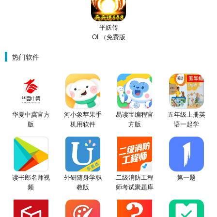
平妖传
OL（免费版
0.1折鬼灭之
刃）
热门软件
华夏中冀官方
河小象苹果手
易读宝编程官
五年级上册英
版
机用软件
方版
语一起学
读书郎名师视
外研随身学职
二级消防工程
第一题
频
教版
师考试聚题库