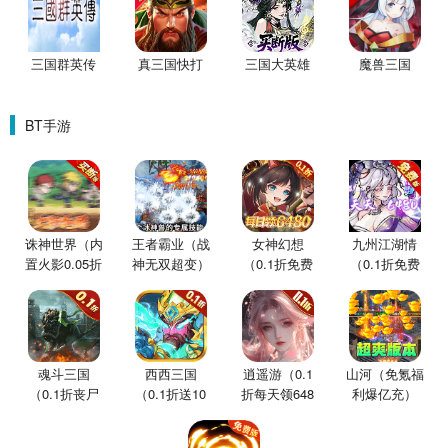
三国群英传
真三国快打
三国大英雄
魔兽三国
BT手游
诛神世界（内
王者霸业（战
女神幻想
九州江湖情
置火影0.05折
神无双超变）
（0.1折免费
（0.1折免费
买断版）
版）
版）
魂斗三国
西西三国
逍遥游（0.1
山河（免氪福
（0.1折丧尸
（0.1折送10
折每天领648
利爆亿充）
围城）
星魔赵云）
金票）