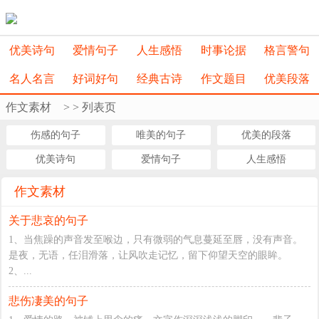
优美诗句
爱情句子
人生感悟
时事论据
格言警句
名人名言
好词好句
经典古诗
作文题目
优美段落
作文素材
>
> 列表页
伤感的句子
唯美的句子
优美的段落
优美诗句
爱情句子
人生感悟
作文素材
关于悲哀的句子
1、当焦躁的声音发至喉边，只有微弱的气息蔓延至唇，没有声音。
是夜，无语，任泪滑落，让风吹走记忆，留下仰望天空的眼眸。
2、...
悲伤凄美的句子