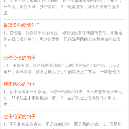
1、爱情的路，被铺上思念的痛，文字作深深浅浅的脚印，一辈子，
一生情，望断天涯，独守凄凉。 2、爱如浮萍，游荡在夕阳的微波
里...
最凄美的爱情句子
1、爱情里，我百转千回的寻找，却发现没有任何能代替你，来驱走
你在我心底的烙印，可这份爱情，已根深蒂固的老在我生命的航班
上...
悲伤心情的句子
p 1、不知不觉，眼角残留着清晰可见的泪痕揪碎了我的心。/p p 2、
窗外，寒风凌冽，莫不是谁人将心中的凉放入了寒风。一阵悲伤的...
烦恼伤心的句子
1、从不敢奢望一个永远，只求一次倾心相遇。从不敢想爱会天长地
久，只求红尘中那惊艳的一瞥。 2、当岁月走过沧海桑田才明白，
生...
悲伤绝望的句子
1、不能把你留在身边，不是你的过错，而是我的失败。 2、不是你