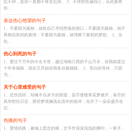
忘不掉，是你一直都不肯去忘掉。 3、不停的告诫自己，从此要将
你...
表达伤心绝望的句子
1、不要因为孤独，就给自己寻找堕落的借口；不要因为孤独，就不
再相信世间的真情；不要因为孤独，就埋葬了最初的梦想。 2、当
化...
伤心到死的句子
1、爱过千万年的今生今世，越过湖南江西的千山万水，你我就度过
十年幸福路，现在又开始你我各自孤独路。 2、苍白的等待，只因
为...
关于心里难受的句子
1、悲伤流转，却掩不住岁月的斑驳，染尽缕缕青花梦难开，落尽的
风华把往日还，那些梦境搁浅在流年的彼岸，化作了一朵朵盛开在
记...
伤痛的句子
1、爱情的路，被铺上思念的痛，文字作深深浅浅的脚印，一辈子，