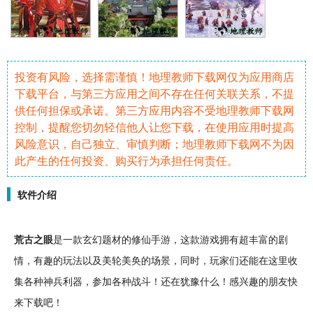
投资有风险，选择需谨慎！地理教师下载网仅为应用商店
下载平台，与第三方应用之间不存在任何关联关系，不提
供任何担保或承诺。第三方应用内容不受地理教师下载网
控制，提醒您切勿轻信他人让您下载，在使用应用时提高
风险意识，自己独立、审慎判断；地理教师下载网不为因
此产生的任何投资、购买行为承担任何责任。
软件介绍
荒古之眼
是一款
玄幻
题材的
修仙
手游
，这款游戏拥有超丰富的
剧
情
，
有趣
的玩法以及美轮美奂的场景，同时，玩家们还能在这里
收
集
各种神兵利器，参加各种
战斗
！还在犹豫什么！感兴趣的朋友快
来下载吧！