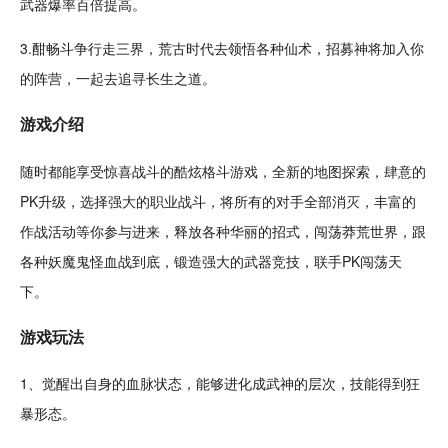
武器
爆率
百倍提高。
3.酣畅斗争行走三界，荒古时代去领悟各种仙术，招募神将加入你
的阵营，一起去追寻长生之道。
游戏介绍
随时
都能享受惊喜战斗的
酷炫
格斗
游戏，全新的地图
探索
，肆意的
PK
升级
，选择强大的
职业
战斗，将所有的对手全部消灭，丰富的
作战活动等你参与进来，释放各种华丽的招式，闯荡莽荒世界，跟
各种妖魔
鬼
怪血战到底，
锻造
强大的武器
竞技
，联手PK闯荡天
下。
游戏玩法
1、
觉醒
出自身的血脉状态，能够进化成武神的层次，
技能
得到狂
暴形态。