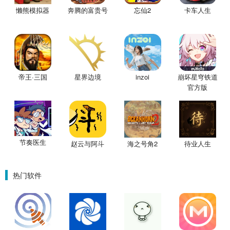
懒熊模拟器
奔腾的富贵号
忘仙2
卡车人生
帝王·三国
星界边境
inzoi
崩坏星穹铁道
官方版
节奏医生
赵云与阿斗
海之号角2
待业人生
热门软件