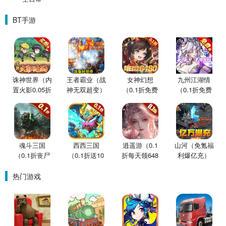
BT手游
诛神世界（内
王者霸业（战
女神幻想
九州江湖情
置火影0.05折
神无双超变）
（0.1折免费
（0.1折免费
买断版）
版）
版）
魂斗三国
西西三国
逍遥游（0.1
山河（免氪福
（0.1折丧尸
（0.1折送10
折每天领648
利爆亿充）
围城）
星魔赵云）
金票）
热门游戏