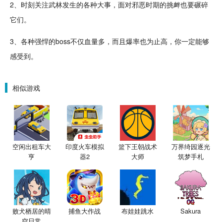
2、时刻关注
武林
发生的各种大事，面对
邪恶
时期的挑衅也要碾碎
它们。
3、各种强悍的boss不仅血量多，而且爆率也为止高，你一定能够
感受到。
相似游戏
空闲出租车大
印度火车模拟
篮下王朝战术
万界绮园逐光
亨
器2
大师
筑梦手札
败犬栖居的晴
捕鱼大作战
布娃娃跳水
Sakura
空日常