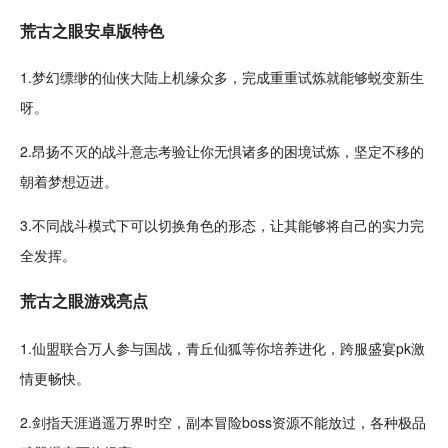
荒古之眼
安卓
版特色
1.梦幻缥缈的
仙侠
大陆上机缘众多，完成重重试炼就能够蜕变新生
呀。
2.昂扬不灭的战斗意志
考验
让你无惧诸多的困境试炼，坚定不移的
朝着
梦想
迈进。
3.不同战斗模式下可以切换
角色
的形态，让其能够将自己的实力完
全发挥。
荒古之眼游戏亮点
1.仙盟联合万人参与
国战
，青丘仙狐等你
培养
进化
，
跨服
盛宴
pk
激
情更畅快。
2.剑指天涯逍遥万界时空，副本
冒险
boss
资源
不能放过，各种极品