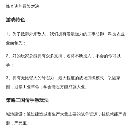
峰奇迹的冒险对决
游戏特色
1、为了抵御外来敌人，我们拥有着最强力的工事
防御
，
科技
农业
全面领先；
2、好的玩家总能拥有众多支持，名将不断投入，不会的你可以
学；
3、拥有无比强大的号召力，最大程度的
战场
演练模式；巩固
家
园
，迎接工业革命，学会隐忍方能成就大业。
策略三国传手游玩法
城池
建设
：通过
建造
城市
生产大量主要的
战争
资源
，
挂机
就能产资
源，产元宝。