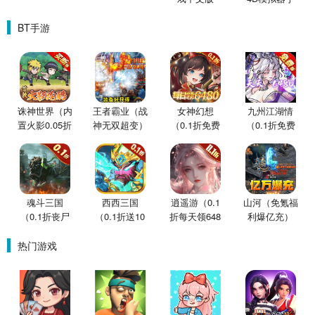
机版
BT手游
诛神世界（内
王者霸业（战
女神幻想
九州江湖情
置火影0.05折
神无双超变）
（0.1折免费
（0.1折免费
买断版）
版）
版）
魂斗三国
西西三国
逍遥游（0.1
山河（免氪福
（0.1折丧尸
（0.1折送10
折每天领648
利爆亿充）
围城）
星魔赵云）
金票）
热门游戏