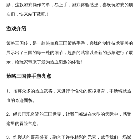
励
，这款游戏操作
简单
，易上手，游戏体验感强，喜欢玩游戏的朋
友们，快来站下载吧！
游戏介绍
策略三国传，是一款
热血
真
三国策略
手游，巅峰的制作
技术
完美的
展示出了三国的每一处的细节，超多的
武将
以全新的形象进行了展
示，给玩家带来了最为热血
刺激
的体验!
策略三国传手游亮点
1、招募众多的热血武将，来进行个性化的
模拟
培育，不断铸就热
血的
奇迹
面貌。
2、
经典
再现奇迹的三国世界，让我们畅游在
大型
的天际中，感受
这里的
冒险
气息。
3、炸裂式的屏幕盛宴，融合了许多精彩的元素，赋予我们一场巅