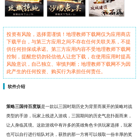
投资有风险，选择需谨慎！地理教师下载网仅为应用商店
下载平台，与第三方应用之间不存在任何关联关系，不提
供任何担保或承诺。第三方应用内容不受地理教师下载网
控制，提醒您切勿轻信他人让您下载，在使用应用时提高
风险意识，自己独立、审慎判断；地理教师下载网不为因
此产生的任何投资、购买行为承担任何责任。
软件介绍
策略
三国
传百度版
是一款以三国时期历史为背景而展开的策略
对战
类型的
手游
，玩家
上线
进入游戏，三国期间的历史气息扑面而来，
让人身临其境。这款游戏中有许多的
英雄
角色
卡供玩家选择，玩家
也可以自行进行
组队
对决
，获胜的那一方将可以领取一份丰厚的
奖