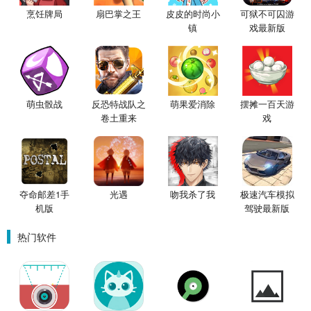
烹饪牌局
扇巴掌之王
皮皮的时尚小
可狱不可囚游
镇
戏最新版
萌虫骰战
反恐特战队之
萌果爱消除
摆摊一百天游
卷土重来
戏
夺命邮差1手
光遇
吻我杀了我
极速汽车模拟
机版
驾驶最新版
热门软件