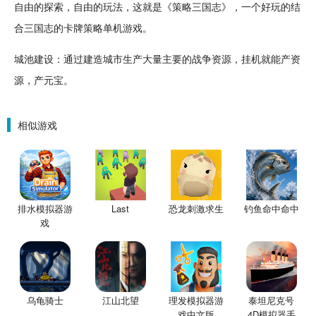
自由
的
探索
，自由的玩法，这就是《策略
三国志
》，一个
好玩
的结
合三国志的
卡牌
策略
单机
游戏。
城池建设：通过
建造城市
生产大量主要的战争资源，挂机就能产资
源，产元宝。
相似游戏
排水模拟器游
Last
恐龙刺激求生
钓鱼命中命中
戏
乌龟骑士
江山北望
理发模拟器游
泰坦尼克号
戏中文版
4D模拟器手