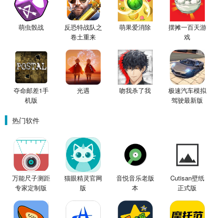
萌虫骰战
反恐特战队之
萌果爱消除
摆摊一百天游
卷土重来
戏
夺命邮差1手
光遇
吻我杀了我
极速汽车模拟
机版
驾驶最新版
热门软件
万能尺子测距
猫眼精灵官网
音悦音乐老版
Cutisan壁纸
专家定制版
版
本
正式版