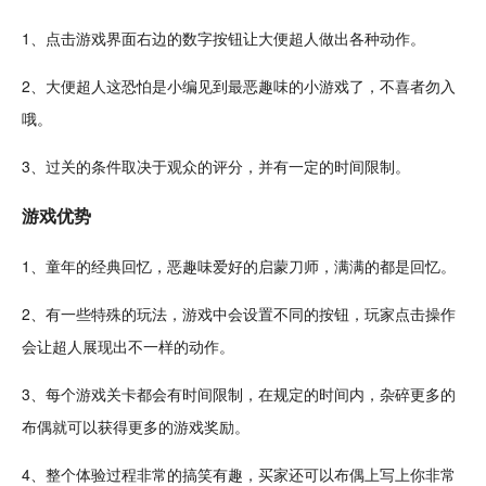
1、
点击
游戏界面右边的
数字
按钮让大便超人做出各种
动作
。
2、大便超人这恐怕是小编见到最恶趣味的
小游戏
了，不喜者勿入
哦。
3、
过关
的条件取决于观众的评分，并有一定的时间限制。
游戏优势
1、
童年
的
经典
回忆，恶趣味爱好的启蒙刀师，满满的都是回忆。
2、有一些特殊的玩法，游戏中会设置不同的按钮，玩家点击操作
会让超人展现出不一样的动作。
3、每个游戏
关卡
都会有时间限制，在规定的时间内，杂碎更多的
布偶就可以获得更多的游戏
奖励
。
4、整个体验过程非常的
搞笑
有趣
，买家还可以布偶上写上你非常