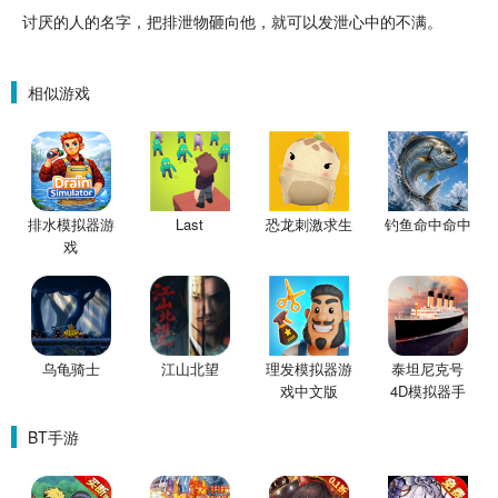
讨厌的人的名字，把排泄物砸向他，就可以发泄心中的不满。
相似游戏
排水模拟器游
Last
恐龙刺激求生
钓鱼命中命中
戏
乌龟骑士
江山北望
理发模拟器游
泰坦尼克号
戏中文版
4D模拟器手
机版
BT手游