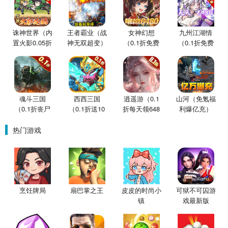
诛神世界（内
王者霸业（战
女神幻想
九州江湖情
置火影0.05折
神无双超变）
（0.1折免费
（0.1折免费
买断版）
版）
版）
魂斗三国
西西三国
逍遥游（0.1
山河（免氪福
（0.1折丧尸
（0.1折送10
折每天领648
利爆亿充）
围城）
星魔赵云）
金票）
热门游戏
烹饪牌局
扇巴掌之王
皮皮的时尚小
可狱不可囚游
镇
戏最新版