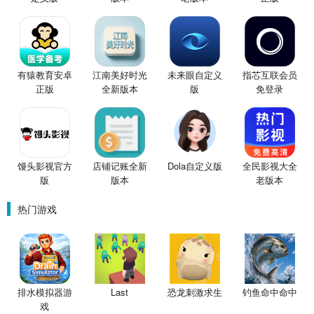
有猿教育安卓
江南美好时光
未来眼自定义
指芯互联会员
正版
全新版本
版
免登录
馒头影视官方
店铺记账全新
Dola自定义版
全民影视大全
版
版本
老版本
热门游戏
排水模拟器游
Last
恐龙刺激求生
钓鱼命中命中
戏