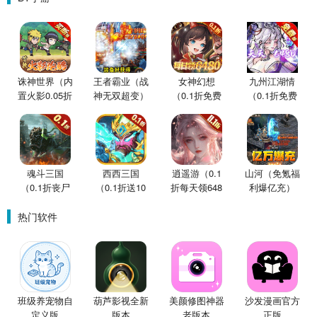
诛神世界（内
王者霸业（战
女神幻想
九州江湖情
置火影0.05折
神无双超变）
（0.1折免费
（0.1折免费
买断版）
版）
版）
魂斗三国
西西三国
逍遥游（0.1
山河（免氪福
（0.1折丧尸
（0.1折送10
折每天领648
利爆亿充）
围城）
星魔赵云）
金票）
热门软件
班级养宠物自
葫芦影视全新
美颜修图神器
沙发漫画官方
定义版
版本
老版本
正版