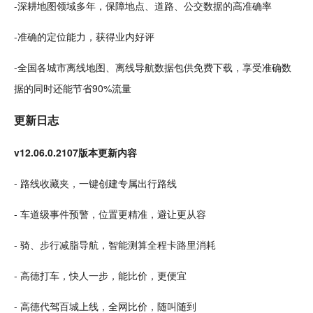
-深耕地图领域多年，保障地点、道路、公交数据的高准确率
-准确的定位能力，获得业内好评
-全国各
城市
离线地图、离线导航数据包供免费下载，享受准确数
据的同时还能节省90%流量
更新日志
v12.06.0.2107版本更新内容
- 路线收藏夹，一键创建专属出行路线
- 车道级事件预警，位置更精准，避让更从容
- 骑、步行
减脂
导航，智能测算全程卡路里消耗
- 高德
打车
，快人一步，能比价，更便宜
- 高德代驾百城
上线
，全网比价，随叫随到