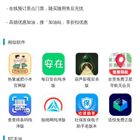
- 在线预订景点门票，随买随用售后无忧
- 高德优惠加油，搜「加油站」享折扣优惠
相似软件
热量减肥小本
每日安在纯净
葫芦影视安卓
全景免费卫星
官网版
版
版
导航无会员
查查得条码纯
核桃网纯净版
社保医保电子
送悦免费正版
净版
助手老版本
BT手游