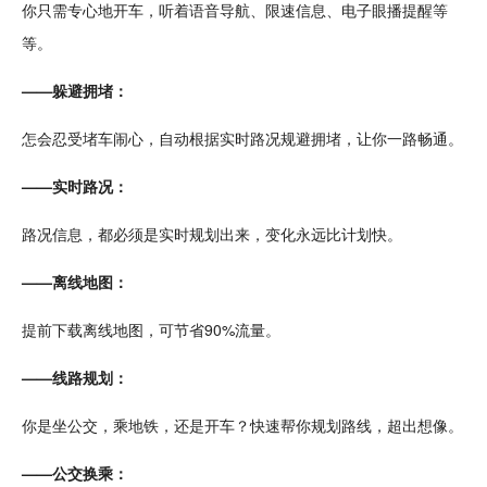
你只需专心地
开车
，听着语音导航、限速信息、电子眼播提醒等
等。
——
躲避
拥堵：
怎会忍受
堵车
闹心，自动根据
实时路况
规避拥堵，让你一路畅通。
——实时路况：
路况信息，都必须是实时规划出来，变化永远比
计划
快。
——
离线
地图：
提前下载离线地图，可节省90%流量。
——线路规划：
你是坐
公交
，乘
地铁
，还是开车？快速帮你规划路线，超出想像。
——公交换乘：