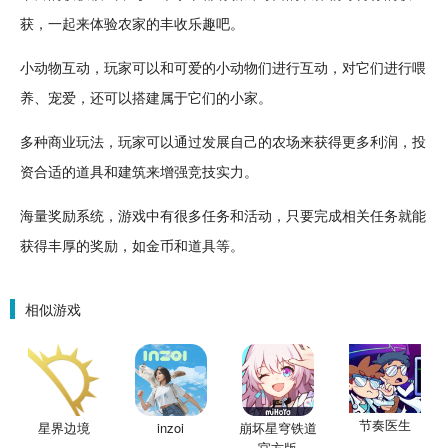
获，一起来体验农家的丰收乐趣吧。
小动物
互动
，玩家可以和可爱的小动物们进行互动，对它们进行喂
养、宠爱，还可以搭建属于它们的小家。
多种
商业
玩法，玩家可以通过
发展
自己的农场来获得更多利润，
投
资
合适的道具和
建筑
来增强
竞技
实力。
海量
奖励
系统，游戏中有很多任务和活动，只要完成相关任务就能
获得丰厚的奖励，如金币和道具等。
相似游戏
节奏医生
星界边境
inzoi
崩坏星穹铁道
官方版