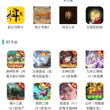
赵云与阿斗
海之号角2
待业人生
王国竞技场
BT手游
诛神世界（内
王者霸业（战
女神幻想
九州江湖情
置火影0.05折
神无双超变）
（0.1折免费
（0.1折免费
买断版）
版）
版）
魂斗三国
西西三国
逍遥游（0.1
山河（免氪福
（0.1折丧尸
（0.1折送10
折每天领648
利爆亿充）