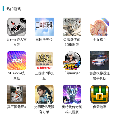
围城）
星魔赵云）
金票）
热门游戏
弄死火柴人官
三国群英传
金庸群侠传
全女格斗
方版
3D重制版
NBA2k24安
三国志7手机
千寻mugen
警察模拟器巡
卓版
版
警手机版
像素地牢
真三国无双4
光明记忆无限
奥特曼传奇英
官方版
雄九游版