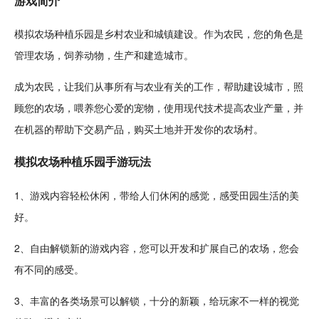
游戏简介
模拟
农场种植
乐园是乡村农业和城镇
建设
。作为农民，您的
角色
是
管理农场，
饲养
动物
，生产和
建造
城市
。
成为农民，让我们从事所有与农业有关的工作，帮助建设城市，照
顾您的农场，喂养您心爱的
宠物
，使用
现代
技术
提高农业产量，并
在机器的帮助下交易产品，购买土地并开发你的农场村。
模拟农场种植乐园手游玩法
1、游戏内容
轻松
休闲
，带给人们休闲的感觉，感受
田园
生活的美
好。
2、自由
解锁
新的游戏内容，您可以开发和扩展自己的农场，您会
有不同的感受。
3、丰富的各类场景可以解锁，十分的新颖，给玩家不一样的视觉