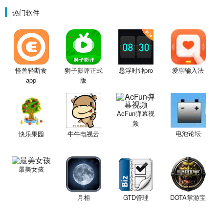
热门软件
怪兽轻断食
狮子影评正式
悬浮时钟pro
爱聊输入法
app
版
AcFun弹幕视
频
电池论坛
快乐果园
牛牛电视云
最美女孩
月相
GTD管理
DOTA掌游宝