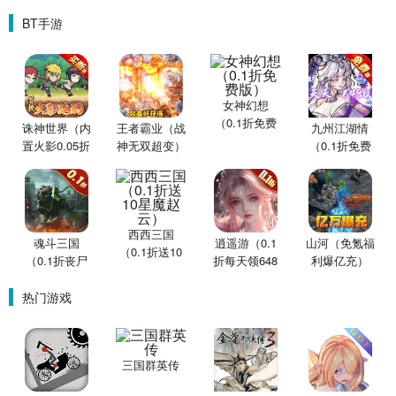
BT手游
女神幻想
（0.1折免费
诛神世界（内
王者霸业（战
九州江湖情
版）
置火影0.05折
神无双超变）
（0.1折免费
买断版）
版）
西西三国
魂斗三国
逍遥游（0.1
山河（免氪福
（0.1折送10
（0.1折丧尸
折每天领648
利爆亿充）
星魔赵云）
围城）
金票）
热门游戏
三国群英传