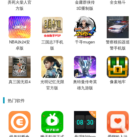
弄死火柴人官
金庸群侠传
全女格斗
方版
3D重制版
NBA2k24安
三国志7手机
千寻mugen
警察模拟器巡
卓版
版
警手机版
像素地牢
真三国无双4
光明记忆无限
奥特曼传奇英
官方版
雄九游版
热门软件
怪兽轻断食
狮子影评正式
悬浮时钟pro
爱聊输入法