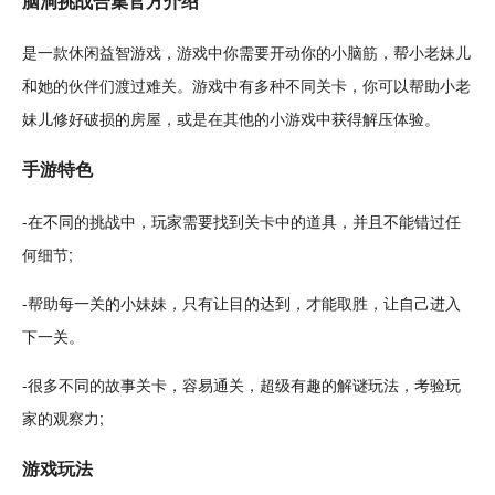
脑洞挑战
合集
官方
介绍
是一款
休闲
益智
游戏，游戏中你需要开动你的小脑筋，帮小老妹儿
和她的伙伴们渡过难关。游戏中有多种不同
关卡
，你可以帮助小老
妹儿修好破损的房屋，或是在其他的
小游戏
中获得
解压
体验。
手游
特色
-在不同的挑战中，玩家需要找到关卡中的道具，并且不能错过任
何细节;
-帮助每一关的小
妹妹
，只有让目的达到，才能取胜，让自己进入
下一关。
-很多不同的
故事
关卡，
容易
通关
，超级
有趣
的解谜玩法，考验玩
家的
观察
力;
游戏玩法