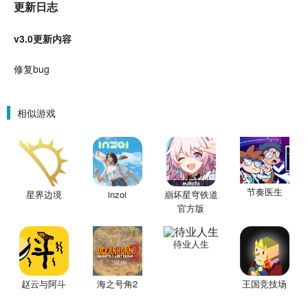
更新日志
v3.0更新内容
修复bug
相似游戏
节奏医生
星界边境
inzoi
崩坏星穹铁道
官方版
待业人生
赵云与阿斗
海之号角2
王国竞技场