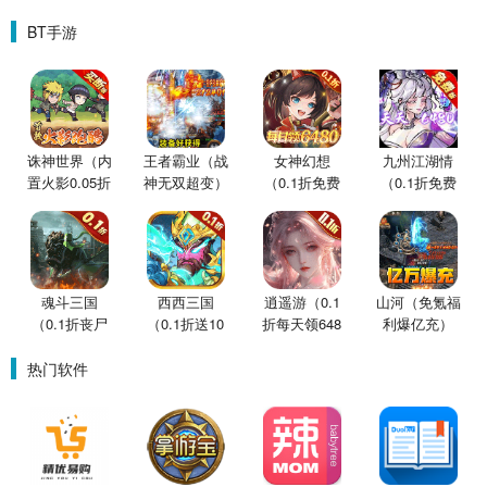
BT手游
诛神世界（内
王者霸业（战
女神幻想
九州江湖情
置火影0.05折
神无双超变）
（0.1折免费
（0.1折免费
买断版）
版）
版）
魂斗三国
西西三国
逍遥游（0.1
山河（免氪福
（0.1折丧尸
（0.1折送10
折每天领648
利爆亿充）
围城）
星魔赵云）
金票）
热门软件