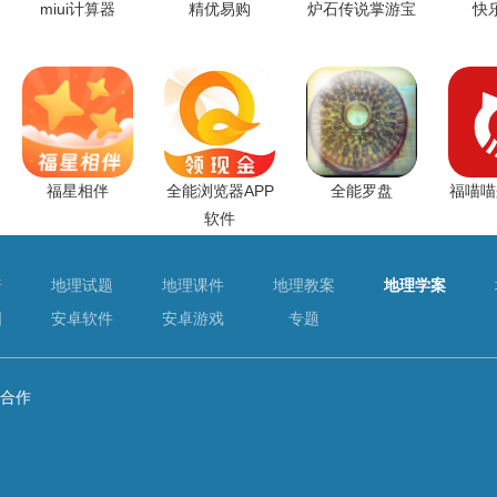
miui计算器
精优易购
炉石传说掌游宝
快
福星相伴
全能浏览器APP
全能罗盘
福喵喵
软件
普
地理试题
地理课件
地理教案
地理学案
图
安卓软件
安卓游戏
专题
合作